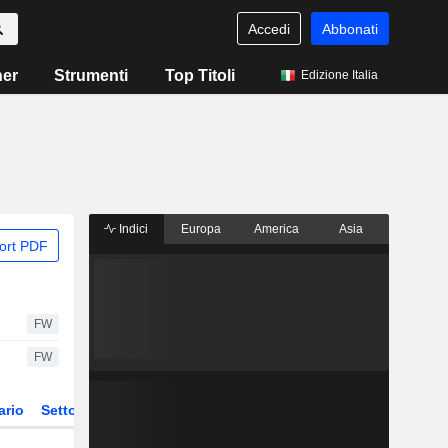
Accedi
Abbonati
ner
Strumenti
Top Titoli
Edizione Italia
Indici
Europa
America
Asia
ort PDF
FW
FW
ario
Settore
Derivati