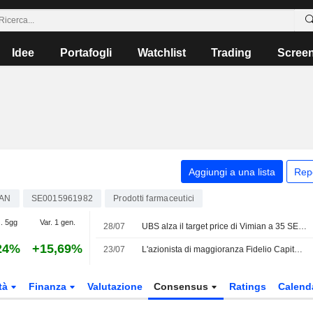
Idee
Portafogli
Watchlist
Trading
Scree
Aggiungi a una lista
Rep
IAN
SE0015961982
Prodotti farmaceutici
. 5gg
Var. 1 gen.
28/07
UBS alza il target price di Vimian a 35 SEK (da 31), confermando il rating neutral
24%
+15,69%
23/07
L'azionista di maggioranza Fidelio Capital vende azioni di Vimian per 2,8 milioni di corone
tà
Finanza
Valutazione
Consensus
Ratings
Calend