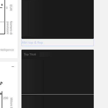
Altri top & flop
Top Titoli