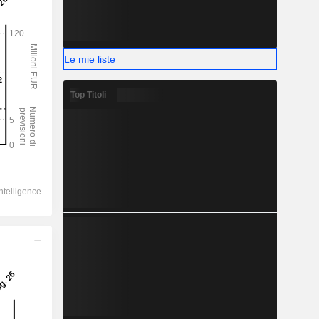
Le mie liste
Top Titoli