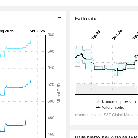
Fatturato
Utile Netto per Azione (EP