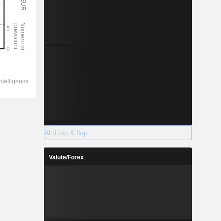
Altri top & flop
Valute/Forex