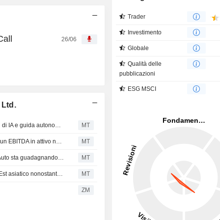
Trader
Investimento
Call
26/06
Globale
Qualità delle
pubblicazioni
ESG MSCI
 Ltd.
VinFast Auto compie 'progressi costanti' verso gli obiettivi di IA e guida autonoma, secondo Wedbush
MT
VinFast prevede un margine lordo positivo a fine 2027 e un EBITDA in attivo nel 2028, secondo Wedbush
MT
Secondo Wedbush, la flotta di veicoli elettrici di VinFast Auto sta guadagnando terreno a livello globale nonostante l'incertezza macroeconomica.
MT
VinFast Auto punta alla crescita della domanda nel Sud-Est asiatico nonostante le sfide tariffarie, secondo Wedbush
MT
ZM