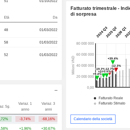
51
01/10/2022
S
Fatturato trimestrale - Ind
di sorpresa
Età
Da
48
01/03/2022
58
01/03/2022
52
01/03/2022
Variaz. 1
Variaz. 3
az. 5g.
Capi.($)
anno
anni
,72%
-3,74%
-68,16%
7,84 Mrd
Calendario della società
,58%
+1,96%
+30,67%
1.298 Mrd