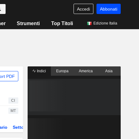
Accedi
Abbonati
ner
Strumenti
Top Titoli
Edizione Italia
Indici
Europa
America
Asia
ort PDF
CI
MT
ario
Settore
Derivati