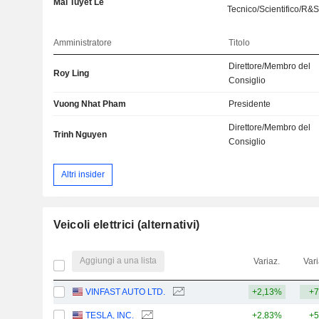
Mai Tuyet Le
Tecnico/Scientifico/R&
Amministratore
Titolo
Direttore/Membro del
Roy Ling
Consiglio
Vuong Nhat Pham
Presidente
Direttore/Membro del
Trinh Nguyen
Consiglio
Altri insider
Veicoli elettrici (alternativi)
Aggiungi a una lista
Variaz.
Vari
VINFAST AUTO LTD.
+2,13%
+7
TESLA, INC.
+2,83%
+5