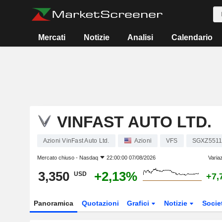
Mercati
Notizie
Analisi
Calendario
VINFAST AUTO LTD.
Azioni VinFast Auto Ltd.
Azioni
VFS
SGXZ5511
Mercato chiuso -
Nasdaq
22:00:00 07/08/2026
Varia
3,350
+2,13%
USD
+7,
Panoramica
Quotazioni
Grafici
Notizie
Socie