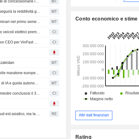
VinFast Auto collabora con Akf-Bank per espandere la rete di concessionarie in Germania
MT
VinFast Auto punta al pareggio in Vietnam entro il 2027, seguirà la redditività globale
MT
Conto economico e stime
VinFast Auto annuncia un aumento delle consegne preliminari nel primo semestre
MT
VinFast lancia il programma Certified Pre-Owned offrendo veicoli elettrici premium con garanzia trasferibile di 10 anni
CI
VinFast annuncia la nomina di Prashanth Rao come nuovo CEO per VinFast Middle East
CI
azakistan
MT
VinFast dimostra la versatilità della gamma full-electric nelle maratone europee di mobilità elettrica
CI
VinFast Auto compie 'progressi costanti' verso gli obiettivi di IA e guida autonoma, secondo Wedbush
MT
VinFast Auto Ltd. riporta i risultati finanziari per il primo trimestre conclusosi il 31 marzo 2026
CI
VinFast: ricavi in forte crescita grazie alla domanda nel Sud-est asiatico, ma la perdita si amplia
RE
Altri dati finanziari
Rating