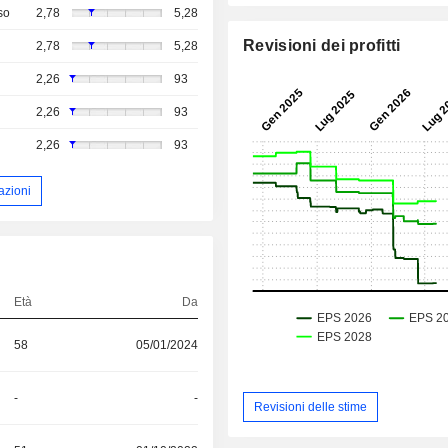
so
2,78
5,28
Revisioni dei profitti
2,78
5,28
2,26
93
2,26
93
2,26
93
azioni
Età
Da
58
05/01/2024
-
-
Revisioni delle stime