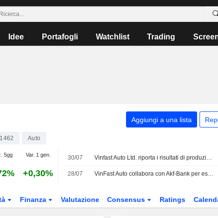
Idee
Portafogli
Watchlist
Trading
Scree
Aggiungi a una lista
Rep
1462
Auto
z. 5gg
Var. 1 gen.
30/07
Vinfast Auto Ltd. riporta i risultati di produzione del secondo trimestre del 2026
72%
+0,30%
28/07
VinFast Auto collabora con Akf-Bank per espandere la rete di concessionarie in Germania
tà
Finanza
Valutazione
Consensus
Ratings
Calend