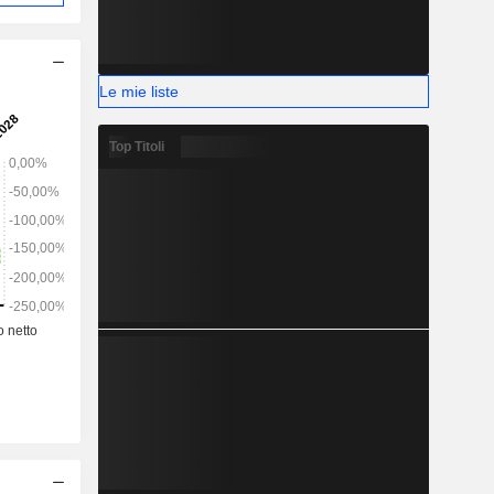
Le mie liste
Top Titoli