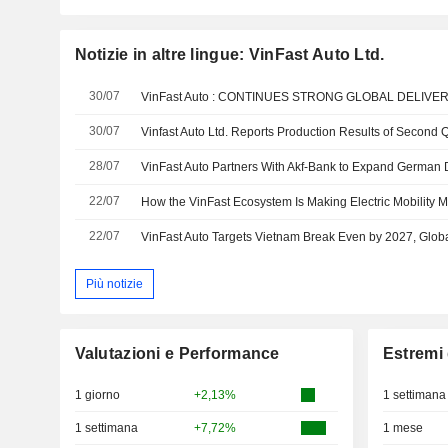
Notizie in altre lingue: VinFast Auto Ltd.
30/07
30/07
Vinfast Auto Ltd. Reports Production Results of Second 
28/07
VinFast Auto Partners With Akf-Bank to Expand German 
22/07
22/07
VinFast Auto Targets Vietnam Break Even by 2027, Global 
Più notizie
Valutazioni e Performance
Estremi 
1 giorno
+2,13%
1 settimana
1 settimana
+7,72%
1 mese