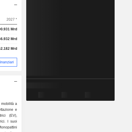
2027 *
00.931 Mrd
66.932 Mrd
62.182 Mrd
 finanziari
 mobilità a
ettazione e
rici (EV),
ici. I suoi
nopattini