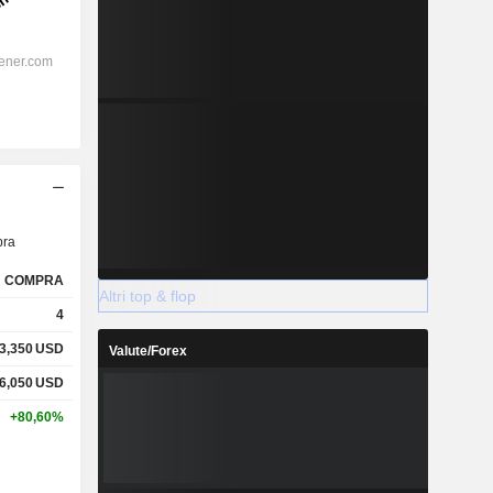
ra
COMPRA
Altri top & flop
4
3,350
USD
Valute/Forex
6,050
USD
+80,60%