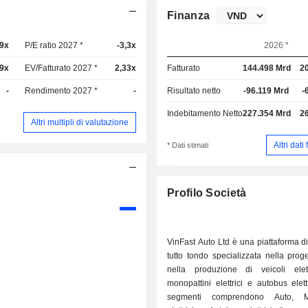
Finanza
19x
P/E ratio 2027 *
-3,3x
2026 *
99x
EV/Fatturato 2027 *
2,33x
Fatturato
144.498 Mrd
2
-
Rendimento 2027 *
-
Risultato netto
-96.119 Mrd
-
Indebitamento Netto
227.354 Mrd
2
Altri multipli di valutazione
Altri dati
* Dati stimati
Profilo Società
VinFast Auto Ltd è una piattaforma di
tutto tondo specializzata nella prog
nella produzione di veicoli elett
monopattini elettrici e autobus elettr
segmenti comprendono Auto, Mo