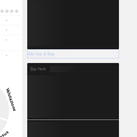
-
-
-
Altri top & flop
-
Top Titoli