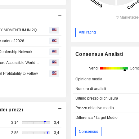
VinFast Auto : CONTINUES STRONG GLOBAL DELIVERY MOMENTUM IN 2Q26
Altri rating
Quarter of 2026
Dealership Network
Consensus Analisti
How the VinFast Ecosystem Is Making Electric Mobility More Accessible Worldwide
Vendi
Comp
Profitability to Follow
Opinione media
Numero di analisti
Ultimo prezzo di chiusura
Prezzo obiettivo medio
dei prezzi
Differenza / Target Medio
3,14
3,4
Consensus
2,85
3,4