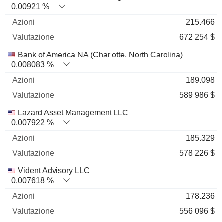
0,00921 %
215.466
672 254 $
Bank of America NA (Charlotte, North Carolina)
0,008083 %
189.098
589 986 $
Lazard Asset Management LLC
0,007922 %
185.329
578 226 $
Vident Advisory LLC
0,007618 %
178.236
556 096 $