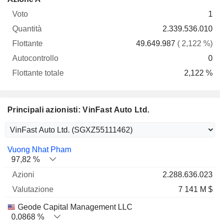
Voto
Quantità
Flottante
Autocontrollo
totale
1
2.339.536.010
49.649.987
( 2,122 %)
0
2,122 %
Principali azionisti: VinFast Auto Ltd.
Nome
Azioni
%
Valutazione
Vuong Nhat Pham
97,82 %
2.288.636.023
7 141 M $
Geode Capital Management LLC
0,0868 %