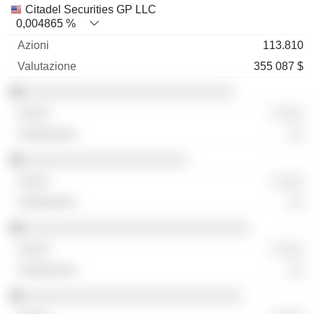
Citadel Securities GP LLC
0,004865 %
113.810
355 087 $
░░░░░░░░░░░░░░░░░░░░░░░░░░░
░ ░░░
░░
░░░░░░░░░░░░░░░░░░░░░
░ ░░░
░░
░░░░░░░░░░░░░░░░░░░░░░░░░░░░░
░ ░░░
░░
░░░░░░░░░░░░░░░░░░░░░░░░░░░░