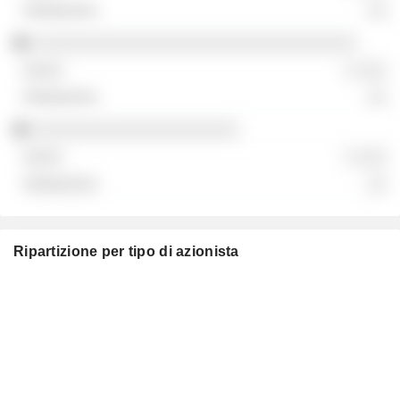
░░
░░░░░░░░░░░░░░░░░░░░░░░░░░░░░░░░░
░ ░░░
░░
░░░░░░░░░░░░░░░░░░░░░
░ ░░░
░░
Ripartizione per tipo di azionista