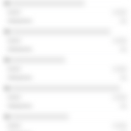
░░░░░░░░░░░░░░░░░░░░░░░
░ ░░░
░░
░░░░░░░░░░░░░░░░░░░░░░░░░░░░░░░
░ ░░░
░░
░░░░░░░░░░░░░░░░░
░ ░░░
░░
░░░░░░░░░░░░░░░░░░░░░░░░░░░░░░░░░░
░ ░░░
░░
░░░░░░░░░░░░░░░░░░
░ ░░░