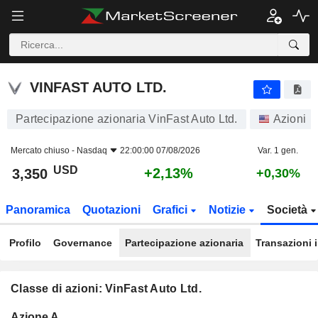
VINFAST AUTO LTD.
3,350
$
+2,13%
VINFAST AUTO LTD.
Partecipazione azionaria VinFast Auto Ltd.
Azioni
Mercato chiuso -
Nasdaq
22:00:00 07/08/2026
Var. 1 gen.
USD
+2,13%
3,350
+0,30%
Panoramica
Quotazioni
Grafici
Notizie
Società
Profilo
Governance
Partecipazione azionaria
Transazioni 
Classe di azioni: VinFast Auto Ltd.
Flottante
Azione A