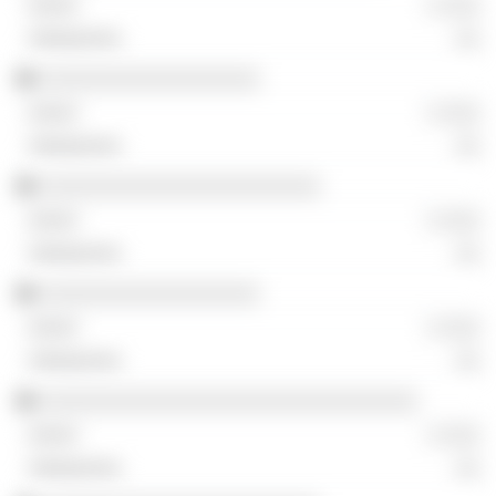
░ ░░░
░░
░░░░░░░░░░░░░░░░░░
░ ░░░
░░
░░░░░░░░░░░░░░░░░░░░░░░
░ ░░░
░░
░░░░░░░░░░░░░░░░░░
░ ░░░
░░
░░░░░░░░░░░░░░░░░░░░░░░░░░░░░░░
░ ░░░
░░