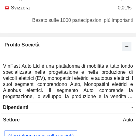
Svizzera
0,01%
Basato sulle 1000 partecipazioni più importanti
Profilo Società
VinFast Auto Ltd è una piattaforma di mobilità a tutto tondo
specializzata nella progettazione e nella produzione di
veicoli elettrici (EV), monopattini elettrici e autobus elettrici. I
suoi segmenti comprendono Auto, Monopattini elettrici e
Autobus elettrici. Il segmento Auto comprende la
progettazione, lo sviluppo, la produzione e la vendita di
automobili, nonché i relativi servizi di noleggio e ricarica
Dipendenti
-
delle batterie per le automobili. Il segmento degli scooter
elettrici comprende la progettazione, lo sviluppo, la
Settore
Auto
produzione e la vendita di scooter elettrici, nonché i relativi
servizi di noleggio e ricarica delle batterie per gli scooter
elettrici. Il segmento degli autobus elettrici comprende la
Altre informazioni sulla società