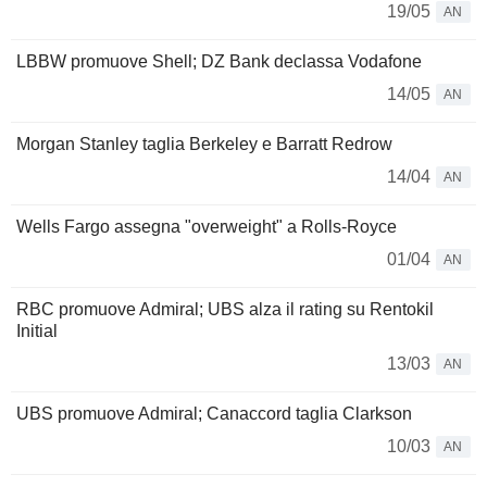
19/05
AN
LBBW promuove Shell; DZ Bank declassa Vodafone
14/05
AN
Morgan Stanley taglia Berkeley e Barratt Redrow
14/04
AN
Wells Fargo assegna "overweight" a Rolls-Royce
01/04
AN
RBC promuove Admiral; UBS alza il rating su Rentokil
Initial
13/03
AN
UBS promuove Admiral; Canaccord taglia Clarkson
10/03
AN