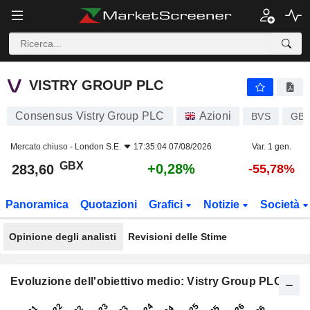
VISTRY GROUP PLC
283,60
p
+0,28%
VISTRY GROUP PLC
Consensus Vistry Group PLC
Azioni
BVS
GB0
Mercato chiuso -
London S.E.
17:35:04 07/08/2026
Var. 1 gen.
GBX
+0,28%
283,60
-55,78%
Panoramica
Quotazioni
Grafici
Notizie
Società
Opinione degli analisti
Revisioni delle Stime
Evoluzione dell'obiettivo medio: Vistry Group PLC