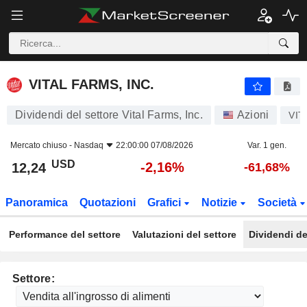
VITAL FARMS, INC.
12,24
$
-2,16%
VITAL FARMS, INC.
Dividendi del settore Vital Farms, Inc.
Azioni
VIT
Mercato chiuso -
Nasdaq
22:00:00 07/08/2026
Var. 1 gen.
USD
-2,16%
12,24
-61,68%
Panoramica
Quotazioni
Grafici
Notizie
Società
Performance del settore
Valutazioni del settore
Dividendi de
Settore: