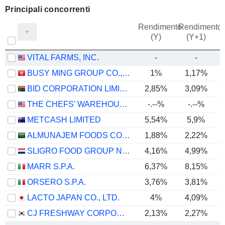
Principali concorrenti
Rendimento
Rendimento
P
(Y)
(Y+1)
VITAL FARMS, INC.
-
-
BUSY MING GROUP CO., LTD.
1%
1,17%
BID CORPORATION LIMITED
2,85%
3,09%
THE CHEFS' WAREHOUSE, INC.
-.--%
-.--%
METCASH LIMITED
5,54%
5,9%
ALMUNAJEM FOODS COMPANY
1,88%
2,22%
SLIGRO FOOD GROUP N.V.
4,16%
4,99%
MARR S.P.A.
6,37%
8,15%
ORSERO S.P.A.
3,76%
3,81%
LACTO JAPAN CO., LTD.
4%
4,09%
CJ FRESHWAY CORPORATION
2,13%
2,27%