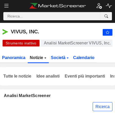
VIVUS, INC.
0,1174
$
+1,56%
VIVUS, INC.
Analisi MarketScreener VIVUS, Inc.
Strumento inattivo
Panoramica
Notizie
Società
Calendario
Tutte le notizie
Idee analisti
Eventi più importanti
In
Analisi MarketScreener
Ricerca