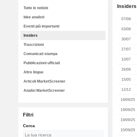
Insiders
Tutte le notizie
Idee analisti
07/08
Eventi più importanti
03/08
Insiders
30/07
Trascrizioni
27/07
Comunicati stampa
10/07
Pubblicazioni ufficiali
26/06
Altre lingue
15/05
Articoli MarketScreener
12/12
Analisi MarketScreener
19/09/25
19/09/25
Filtri
19/09/25
Cerca
10/09/25