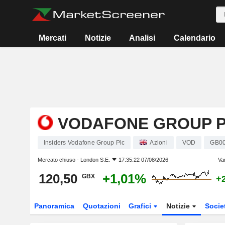
Mercati
Notizie
Analisi
Calendario
VODAFONE GROUP 
Insiders Vodafone Group Plc
Azioni
VOD
GB0
Mercato chiuso -
London S.E.
17:35:22 07/08/2026
Va
120,50
+1,01%
GBX
+
Panoramica
Quotazioni
Grafici
Notizie
Socie