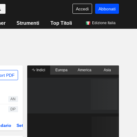
Accedi
Abbonati
ner
Strumenti
Top Titoli
Edizione Italia
Indici
Europa
America
Asia
ort PDF
AN
DP
dario
Settore
Derivati
ETF