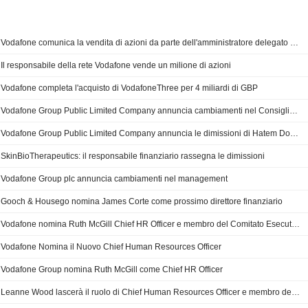
Vodafone comunica la vendita di azioni da parte dell'amministratore delegato di Vodacom
Il responsabile della rete Vodafone vende un milione di azioni
Vodafone completa l'acquisto di VodafoneThree per 4 miliardi di GBP
Vodafone Group Public Limited Company annuncia cambiamenti nel Consiglio di Amministrazione e nella composizione dei comitati
Vodafone Group Public Limited Company annuncia le dimissioni di Hatem Dowidar dal Consiglio di Amministrazione
SkinBioTherapeutics: il responsabile finanziario rassegna le dimissioni
Vodafone Group plc annuncia cambiamenti nel management
Gooch & Housego nomina James Corte come prossimo direttore finanziario
Vodafone nomina Ruth McGill Chief HR Officer e membro del Comitato Esecutivo del Gruppo a partire dal 1° gennaio 2026
Vodafone Nomina il Nuovo Chief Human Resources Officer
Vodafone Group nomina Ruth McGill come Chief HR Officer
Leanne Wood lascerà il ruolo di Chief Human Resources Officer e membro del Comitato Esecutivo di Vodafone Group Plc dal 1° gennaio 2026