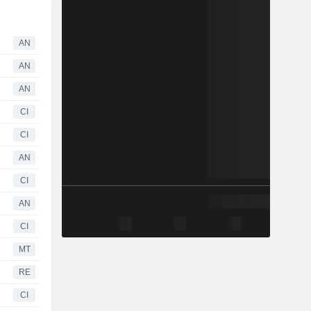
AN
AN
AN
CI
CI
AN
CI
AN
CI
MT
RE
CI