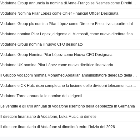
Vodafone Group annuncia la nomina di Anne-Françoise Nesmes come Direttrice, effettiva dal 29 luglio 2025
Vodafone Nomina Pilar Lopez come Chief Financial Officer Designata
Vodafone Group plc nomina Pilar López come Direttore Esecutivo a partire dal 1° dicembre 2025
Vodafone nomina Pilar Lopez, dirigente di Microsoft, come nuovo direttore finanziario
Vodafone Group nomina il nuovo CFO designato
Vodafone Group Nomina Pilar López come Nuova CFO Designata
Vodafone UK nomina Pilar López come nuova direttrice finanziaria
Il Gruppo Vodacom nomina Mohamed Abdallah amministratore delegato della divisione mercati internazionali
Vodafone e CK Hutchison completano la fusione delle divisioni telecomunicazioni nel Regno Unito
VodafoneThree annuncia le nomine dei dirigenti
Le vendite e gli utili annuali di Vodafone risentono della debolezza in Germania
Il direttore finanziario di Vodafone, Luka Mucic, si dimette
Il direttore finanziario di Vodafone si dimetterà entro l'inizio del 2026