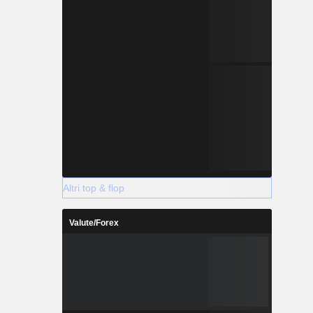
Altri top & flop
Valute/Forex