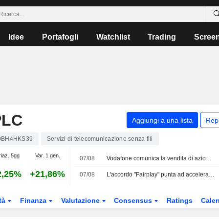
Idee
Portafogli
Watchlist
Trading
Scree
PLC
Aggiungi a una lista
Rep
0BH4HKS39
Servizi di telecomunicazione senza fili
riaz. 5gg
Var. 1 gen.
07/08
Vodafone comunica la vendita di azioni da parte dell'amministratore delegato di Vodacom
2,25%
+21,86%
07/08
L'accordo "Fairplay" punta ad accelerare l'espansione di Internet
tà
Finanza
Valutazione
Consensus
Ratings
Calen