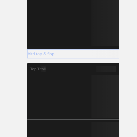
Altri top & flop
Top Titoli