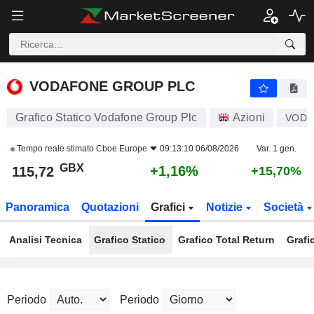
VODAFONE GROUP PLC
115,72
p
+1,16%
VODAFONE GROUP PLC
Grafico Statico Vodafone Group Plc
Azioni
VOD
Tempo reale stimato
Cboe Europe
09:13:10 06/08/2026
Var. 1 gen.
GBX
+1,16%
115,72
+15,70%
Panoramica
Quotazioni
Grafici
Notizie
Società
Analisi Tecnica
Grafico Statico
Grafico Total Return
Grafi
Periodo
Periodo