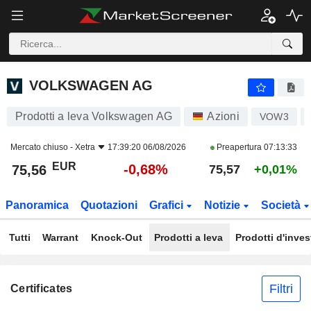
VOLKSWAGEN AG
75,56
€
-0,68%
VOLKSWAGEN AG
Prodotti a leva Volkswagen AG
Azioni
VOW3
Mercato chiuso -
Xetra
17:39:20 06/08/2026
Preapertura
07:13:33
EUR
-0,68%
75,56
75,57
+0,01%
Panoramica
Quotazioni
Grafici
Notizie
Società
Tutti
Warrant
Knock-Out
Prodotti a leva
Prodotti d'inve
Filtri
Certificates