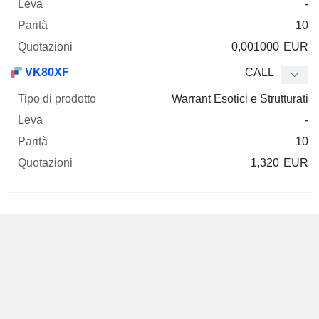
-
10
0,001000
EUR
VK80XF
CALL
Warrant Esotici e Strutturati
-
10
1,320
EUR