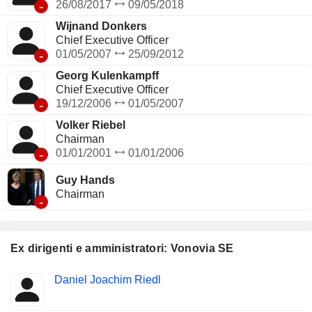
-
26/08/2017
09/05/2018
Wijnand Donkers
Chief Executive Officer
-
01/05/2007
25/09/2012
Georg Kulenkampff
Chief Executive Officer
-
19/12/2006
01/05/2007
Volker Riebel
Chairman
-
01/01/2001
01/01/2006
Guy Hands
Chairman
-
Ex dirigenti e amministratori: Vonovia SE
Posizioni
Daniel Joachim Riedl
Insider
ricoperte