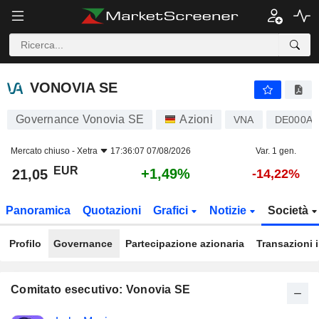
VONOVIA SE
21,05
€
+1,49%
VONOVIA SE
Governance Vonovia SE
Azioni
VNA
DE000A1
Mercato chiuso -
Xetra
17:36:07 07/08/2026
Var. 1 gen.
EUR
+1,49%
21,05
-14,22%
Panoramica
Quotazioni
Grafici
Notizie
Società
Profilo
Governance
Partecipazione azionaria
Transazioni 
Comitato esecutivo: Vonovia SE
Posizioni