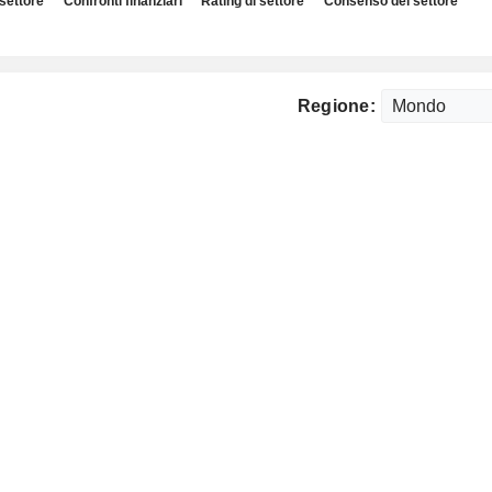
 settore
Confronti finanziari
Rating di settore
Consenso del settore
Regione: