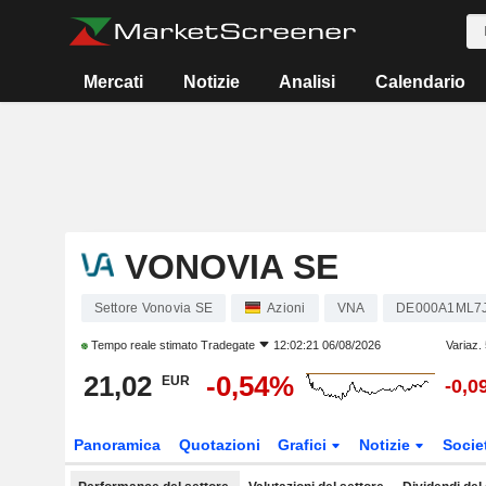
Mercati
Notizie
Analisi
Calendario
VONOVIA SE
Settore Vonovia SE
Azioni
VNA
DE000A1ML7
Tempo reale stimato
Tradegate
12:02:21 06/08/2026
Variaz.
21,02
-0,54%
EUR
-0,0
Panoramica
Quotazioni
Grafici
Notizie
Socie