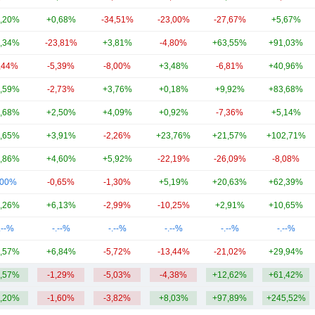
,20%
+0,68%
-34,51%
-23,00%
-27,67%
+5,67%
,34%
-23,81%
+3,81%
-4,80%
+63,55%
+91,03%
,44%
-5,39%
-8,00%
+3,48%
-6,81%
+40,96%
,59%
-2,73%
+3,76%
+0,18%
+9,92%
+83,68%
,68%
+2,50%
+4,09%
+0,92%
-7,36%
+5,14%
,65%
+3,91%
-2,26%
+23,76%
+21,57%
+102,71%
,86%
+4,60%
+5,92%
-22,19%
-26,09%
-8,08%
,00%
-0,65%
-1,30%
+5,19%
+20,63%
+62,39%
,26%
+6,13%
-2,99%
-10,25%
+2,91%
+10,65%
.--%
-.--%
-.--%
-.--%
-.--%
-.--%
,57%
+6,84%
-5,72%
-13,44%
-21,02%
+29,94%
,57%
-1,29%
-5,03%
-4,38%
+12,62%
+61,42%
,20%
-1,60%
-3,82%
+8,03%
+97,89%
+245,52%