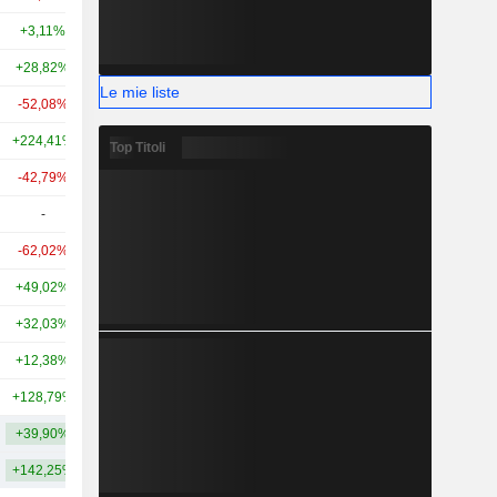
+3,11%
-28,37%
3,73 Mrd
+28,82%
+126,50%
3,37 Mrd
Le mie liste
-52,08%
+6,74%
2,97 Mrd
+224,41%
+103,88%
2,98 Mrd
Top Titoli
-42,79%
+13,09%
2,78 Mrd
-
-
2,82 Mrd
-62,02%
-
2,44 Mrd
+49,02%
+152,28%
2,39 Mrd
+32,03%
+3,62%
2 Mrd
+12,38%
-
1,99 Mrd
+128,79%
+603,40%
1,96 Mrd
+39,90%
+191,19%
9,01 Mrd
+142,25%
+750,28%