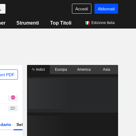
Accedi
Abbonati
ner
Strumenti
Top Titoli
Edizione Italia
Indici
Europa
America
Asia
ort PDF
ZD
dario
Settore
Derivati
ETF