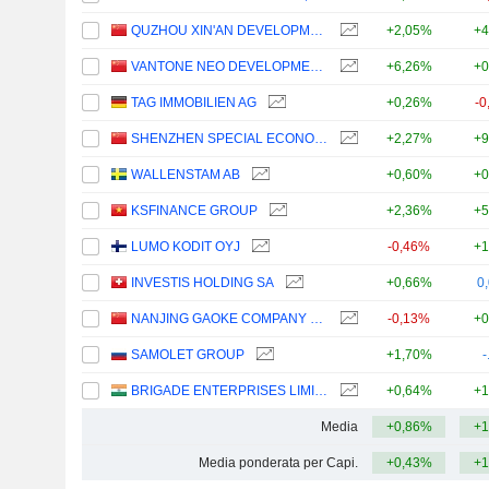
QUZHOU XIN'AN DEVELOPMENT CO., LTD.
+2,05%
+4
VANTONE NEO DEVELOPMENT GROUP CO., LTD.
+6,26%
+0
TAG IMMOBILIEN AG
+0,26%
-0
SHENZHEN SPECIAL ECONOMIC ZONE REAL ESTATE & PROPERTIES (GROUP) CO., LTD.
+2,27%
+9
WALLENSTAM AB
+0,60%
+0
KSFINANCE GROUP
+2,36%
+5
LUMO KODIT OYJ
-0,46%
+1
INVESTIS HOLDING SA
+0,66%
0
NANJING GAOKE COMPANY LIMITED
-0,13%
+0
SAMOLET GROUP
+1,70%
-
BRIGADE ENTERPRISES LIMITED
+0,64%
+1
Media
+0,86%
+1
Media ponderata per Capi.
+0,43%
+1