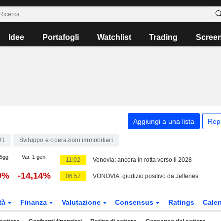
Idee
Portafogli
Watchlist
Trading
Scree
Aggiungi a una lista
Rep
J1
Sviluppo e operazioni immobiliari
 5gg
Var. 1 gen.
11:02
Vonovia: ancora in rotta verso il 2028
9%
-14,14%
06:57
VONOVIA: giudizio positivo da Jefferies
tà
Finanza
Valutazione
Consensus
Ratings
Calen