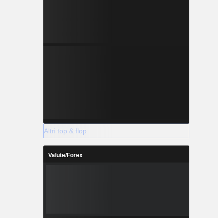
Altri top & flop
Valute/Forex