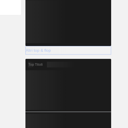
Altri top & flop
Top Titoli