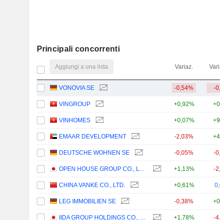
Principali concorrenti
Aggiungi a una lista
Variaz.
Vari
VONOVIA SE
-0,54%
-0
VINGROUP
+0,92%
+0
VINHOMES
+0,07%
+9
EMAAR DEVELOPMENT
-2,03%
+4
DEUTSCHE WOHNEN SE
-0,05%
-0
OPEN HOUSE GROUP CO., LTD.
+1,13%
-2
CHINA VANKE CO., LTD.
+0,61%
0
LEG IMMOBILIEN SE
-0,38%
+0
IIDA GROUP HOLDINGS CO., LTD.
+1,78%
-4