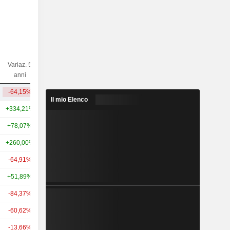
Variaz. 5
Variaz. 10
Capi.($)
anni
anni
-64,15%
-40,55%
20,71 Mrd
Il mio Elenco
+334,21%
+1.541,42%
62,84 Mrd
+78,07%
-
23,94 Mrd
+260,00%
-
15,03 Mrd
-64,91%
-45,34%
8,48 Mrd
+51,89%
+545,73%
5,89 Mrd
-84,37%
-84,34%
5,43 Mrd
-60,62%
-41,47%
4,58 Mrd
-13,66%
+11,32%
3,84 Mrd