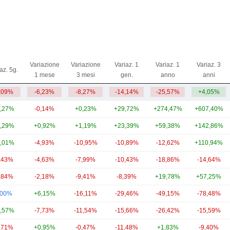
Variazione
Variazione
Variaz. 1
Variaz. 1
Variaz. 3
az. 5g.
1 mese
3 mesi
gen.
anno
anni
,09%
-6,23%
-8,27%
-14,14%
-25,57%
+4,05%
,27%
-0,14%
+0,23%
+29,72%
+274,47%
+607,40%
,29%
+0,92%
+1,19%
+23,39%
+59,38%
+142,86%
,01%
-4,93%
-10,95%
-10,89%
-12,62%
+110,94%
,43%
-4,63%
-7,99%
-10,43%
-18,86%
-14,64%
,84%
-2,18%
-9,41%
-8,39%
+19,78%
+57,25%
,00%
+6,15%
-16,11%
-29,46%
-49,15%
-78,48%
,57%
-7,73%
-11,54%
-15,66%
-26,42%
-15,59%
,71%
+0,95%
-0,47%
-11,48%
+1,83%
-9,40%