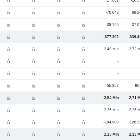
27.681
-16.5
-70.643
68.2
-38.195
37.0
-677.302
-639.4
-2,48 Mln
-2,72 
-
-
-55.357
96
-2,54 Mln
-2,71 
2,36 Mln
2,26 
-104.900
-128.3
2,25 Mln
2,13 