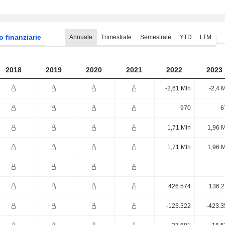
o finanziarie
Annuale
Trimestrale
Semestrale
YTD
LTM
2018
2019
2020
2021
2022
2023
-2,61 Mln
-2,4 
970
6
1,71 Mln
1,96 
1,71 Mln
1,96 
-
426.574
136.2
-123.322
-423.3