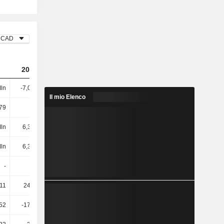
CAD
2024
2025
2026
Mln
-7,09 Mln
-5,01 Mln
-975.748
Il mio Elenco
79
475
1110
-
Mln
6,33 Mln
2,43 Mln
35.472
Mln
6,33 Mln
2,43 Mln
35.472
-
-
1,54 Mln
-575.630
11
242.438
288.381
479.571
52
-174.648
-15.546
-