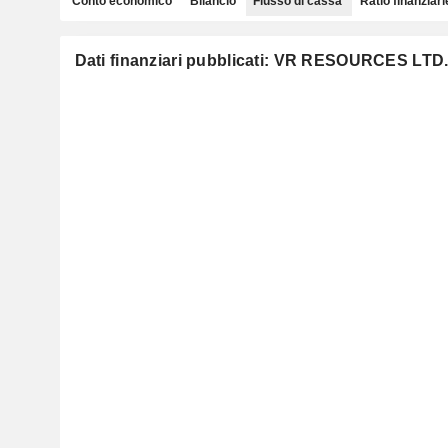
Conto economico
Bilancio
Flusso di cassa
Ratio finanziari
Dati finanziari pubblicati: VR RESOURCES LTD