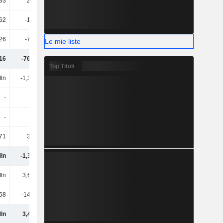
33
20.359
-52.104
3106
62
-19.022
-24.188
289.042
26
-75.494
65.692
-43.100
Le mie liste
16
-760.412
-780.482
-787.287
Top Titoli
Mln
-1,37 Mln
-2,77 Mln
-435.831
-
-
1,1 Mln
200.000
-
-
-
-
71
30.036
12.388
-7188
Mln
-1,34 Mln
-1,66 Mln
-243.019
Mln
3,62 Mln
600.000
3,41 Mln
58
-145.542
-52.381
-77.506
Mln
3,48 Mln
547.619
3,33 Mln