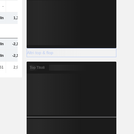
-
-
11.902
-13.904
Mln
1,38 Mln
-1,88 Mln
2,29 Mln
Mln
-2,19 Mln
713.327
-1,34 Mln
Altri top & flop
Mln
-2,19 Mln
713.327
-1,34 Mln
61
2,95 Mln
-2,86 Mln
702.154
Top Titoli