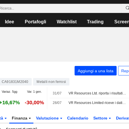
Idee
Portafogli
Watchlist
Trading
Scree
Aggiungi a una lista
Rep
CA91831M2040
Metalli non ferrosi
Variaz. 5gg
Var. 1 gen.
31/07
VR Resources Ltd. riporta i risultati degli utili per il primo trimestre conclusosi il 30 giugno 2026
+16,67%
-30,00%
28/07
VR Resources Limited riceve i dati finali del rilievo geofisico DCIP 3D presso il progetto di porfido rame-oro Bonita in Nevada
tà
Finanza
Valutazione
Calendario
Settore
Deriva