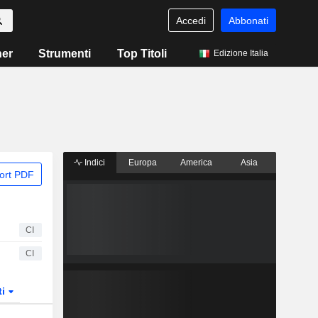
Accedi
Abbonati
ner
Strumenti
Top Titoli
Edizione Italia
Indici
Europa
America
Asia
ort PDF
CI
CI
ti