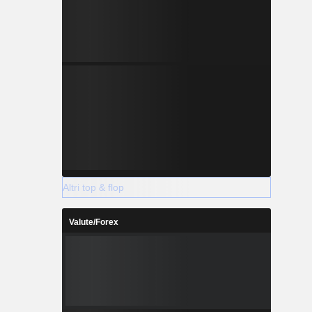
Altri top & flop
Valute/Forex