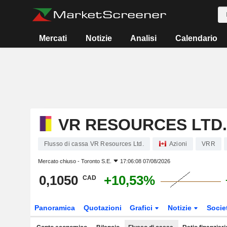
Mercati
Notizie
Analisi
Calendario
VR RESOURCES LTD.
Flusso di cassa VR Resources Ltd.
Azioni
VRR
Mercato chiuso -
Toronto S.E.
17:06:08 07/08/2026
0,1050
+10,53%
CAD
Panoramica
Quotazioni
Grafici
Notizie
Socie