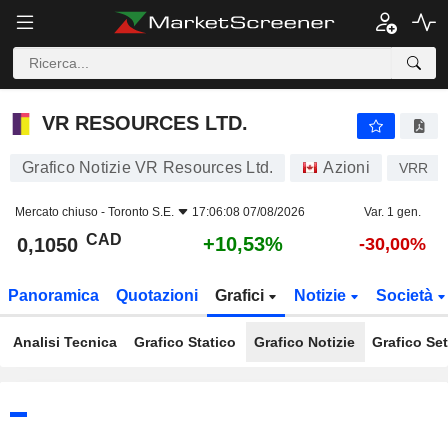
VR RESOURCES LTD.
0,1050
$
+10,53%
VR RESOURCES LTD.
Grafico Notizie VR Resources Ltd.
Azioni
VRR
Mercato chiuso -
Toronto S.E.
17:06:08 07/08/2026
Var. 1 gen.
CAD
+10,53%
0,1050
-30,00%
Panoramica
Quotazioni
Grafici
Notizie
Società
Analisi Tecnica
Grafico Statico
Grafico Notizie
Grafico Set