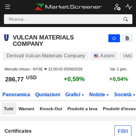
VULCAN MATERIALS COMPANY
286,77
$
+0,59%
VULCAN MATERIALS
COMPANY
Derivati Vulcan Materials Company
Azioni
VMC
Mercato chiuso -
NYSE
22:00:02 05/08/2026
Var. 1 gen.
USD
+0,59%
286,77
+0,54%
Panoramica
Quotazioni
Grafici
Notizie
Società
Tutti
Warrant
Knock-Out
Prodotti a leva
Prodotti d'inve
Filtri
Certificates