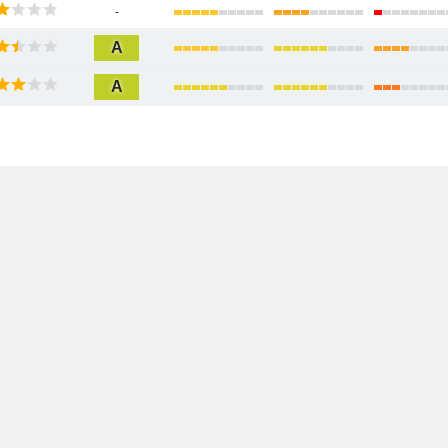
-
A
A