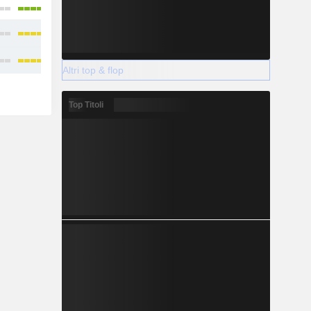
Altri top & flop
Top Titoli