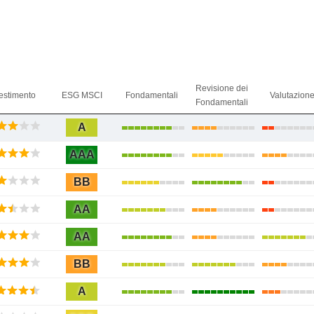
Revisione dei
estimento
ESG MSCI
Fondamentali
Valutazion
Fondamentali
A
AAA
BB
AA
AA
BB
A