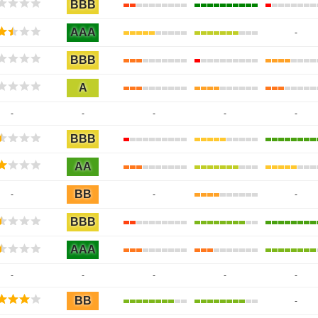
BBB
AAA
-
BBB
A
-
-
-
-
-
BBB
AA
BB
-
-
-
BBB
AAA
-
-
-
-
-
BB
-