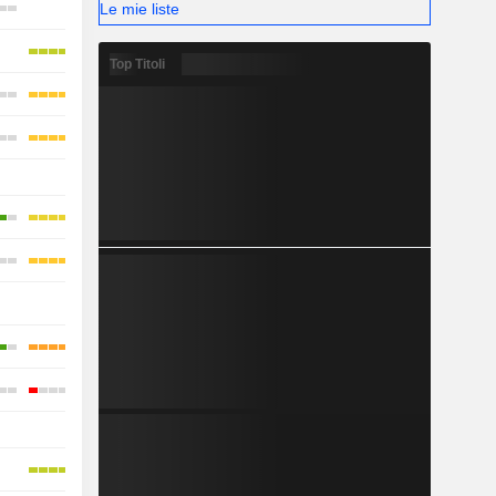
Le mie liste
-
-
Top Titoli
-
-
-
-
-