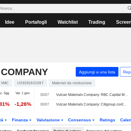
Idee
Portafogli
Watchlist
Trading
Scree
 COMPANY
Aggiungi a una lista
Rep
VMC
US9291601097
Materiali da costruzione
az. 5gg
Var. 1 gen.
30/07
Vulcan Materials Company: RBC Capital Markets rimane Neutral
,81%
-1,26%
30/07
Vulcan Materials Company: Citigroup conferma il rating Buy
tà
Finanza
Valutazione
Consensus
Ratings
Calen