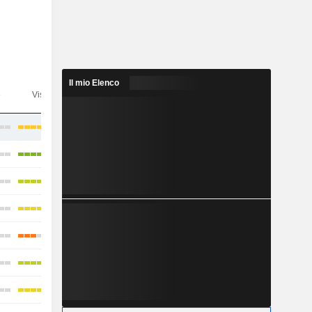
Il mio Elenco
e
Visibilità
Consensus