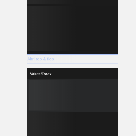
Altri top & flop
Valute/Forex