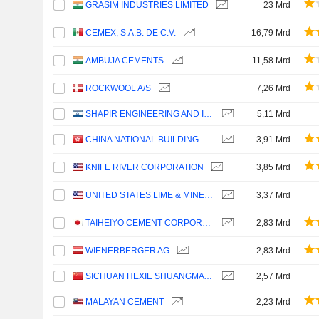
GRASIM INDUSTRIES LIMITED
23 Mrd
CEMEX, S.A.B. DE C.V.
16,79 Mrd
AMBUJA CEMENTS
11,58 Mrd
ROCKWOOL A/S
7,26 Mrd
SHAPIR ENGINEERING AND INDUSTRY LTD
5,11 Mrd
CHINA NATIONAL BUILDING MATERIAL COMPANY LIMITED
3,91 Mrd
KNIFE RIVER CORPORATION
3,85 Mrd
UNITED STATES LIME & MINERALS, INC.
3,37 Mrd
TAIHEIYO CEMENT CORPORATION
2,83 Mrd
WIENERBERGER AG
2,83 Mrd
SICHUAN HEXIE SHUANGMA CO., LTD.
2,57 Mrd
MALAYAN CEMENT
2,23 Mrd