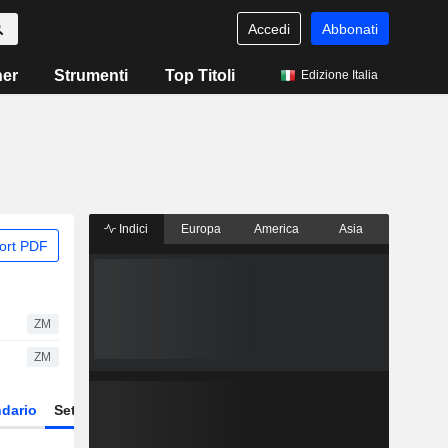
Accedi
Abbonati
ner
Strumenti
Top Titoli
Edizione Italia
Indici
Europa
America
Asia
ort PDF
ZM
ZM
dario
Settore
Derivati
ETF