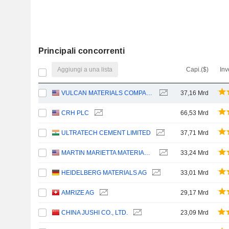
Principali concorrenti
Aggiungi a una lista
Capi.($)
Inv
VULCAN MATERIALS COMPANY
37,16 Mrd
CRH PLC
66,53 Mrd
ULTRATECH CEMENT LIMITED
37,71 Mrd
MARTIN MARIETTA MATERIALS, INC.
33,24 Mrd
HEIDELBERG MATERIALS AG
33,01 Mrd
AMRIZE AG
29,17 Mrd
CHINA JUSHI CO., LTD.
23,09 Mrd