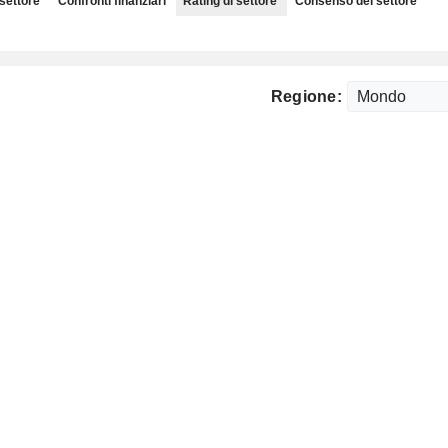
 settore
Confronti finanziari
Rating di settore
Consenso del settore
Regione: