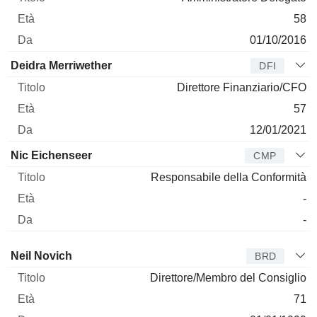
58
01/10/2016
Deidra Merriwether
DFI
Direttore Finanziario/CFO
57
12/01/2021
Nic Eichenseer
CMP
Responsabile della Conformità
-
-
Amministratore
Titolo
Età
Da
Neil Novich
BRD
Direttore/Membro del Consiglio
71