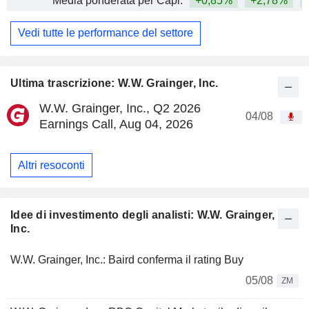
Media ponderata per Capi.
+0,85%
+2,78%
+
Vedi tutte le performance del settore
Ultima trascrizione: W.W. Grainger, Inc.
W.W. Grainger, Inc., Q2 2026
04/08
Earnings Call, Aug 04, 2026
Altri resoconti
Idee di investimento degli analisti: W.W. Grainger,
Inc.
W.W. Grainger, Inc.: Baird conferma il rating Buy
05/08
ZM