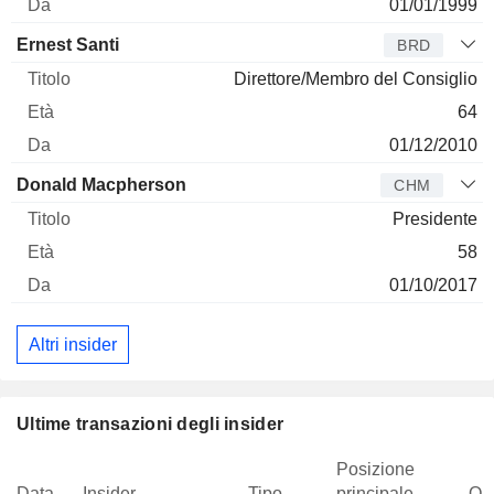
01/01/1999
Ernest Santi
BRD
Direttore/Membro del Consiglio
64
01/12/2010
Donald Macpherson
CHM
Presidente
58
01/10/2017
Altri insider
Ultime transazioni degli insider
Posizione
Data
Insider
Tipo
principale
Qua