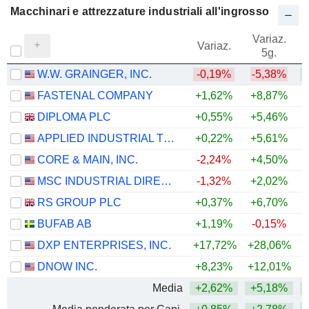
Macchinari e attrezzature industriali all'ingrosso
Variaz.
V
Variaz.
5g.
W.W. GRAINGER, INC.
-0,19%
-5,38%
+
FASTENAL COMPANY
+1,62%
+8,87%
DIPLOMA PLC
+0,55%
+5,46%
+
APPLIED INDUSTRIAL TECHNOLOGIES, INC.
+0,22%
+5,61%
+
CORE & MAIN, INC.
-2,24%
+4,50%
MSC INDUSTRIAL DIRECT CO., INC.
-1,32%
+2,02%
+
RS GROUP PLC
+0,37%
+6,70%
+
BUFAB AB
+1,19%
-0,15%
+
DXP ENTERPRISES, INC.
+17,72%
+28,06%
+
DNOW INC.
+8,23%
+12,01%
Media
+2,62%
+5,18%
+