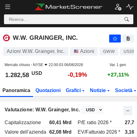
W.W. GRAINGER, INC.
1.282,58
$
-0,19%
W.W. GRAINGER, INC.
Azioni W.W. Grainger, Inc.
Azioni
GWW
US384
Mercato chiuso -
NYSE
22:00:03 06/08/2026
Var. 1 gen.
USD
-0,19%
1.282,58
+27,11%
Panoramica
Quotazioni
Grafici
Notizie
Società
Valutazione: W.W. Grainger, Inc.
Capitalizzazione
60,41 Mrd
P/E ratio 2026 *
27,7x
Valore dell'azienda
62,08 Mrd
EV/Fatturato 2026 *
3,16x