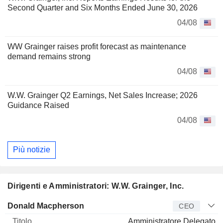
Second Quarter and Six Months Ended June 30, 2026
04/08
WW Grainger raises profit forecast as maintenance
demand remains strong
04/08
W.W. Grainger Q2 Earnings, Net Sales Increase; 2026
Guidance Raised
04/08
Più notizie
Dirigenti e Amministratori: W.W. Grainger, Inc.
Manager
Titolo
Età
Da
Donald Macpherson
CEO
Amministratore Delegato