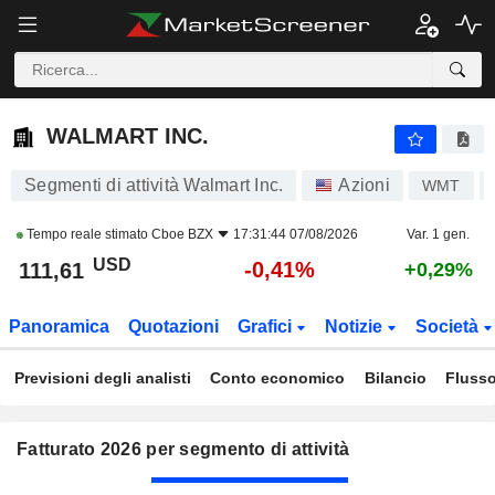
WALMART INC.
111,61
$
-0,41%
WALMART INC.
Segmenti di attività Walmart Inc.
Azioni
WMT
Tempo reale stimato
Cboe BZX
17:31:44 07/08/2026
Var. 1 gen.
USD
-0,41%
111,61
+0,29%
Panoramica
Quotazioni
Grafici
Notizie
Società
Previsioni degli analisti
Conto economico
Bilancio
Flusso
Fatturato 2026 per segmento di attività