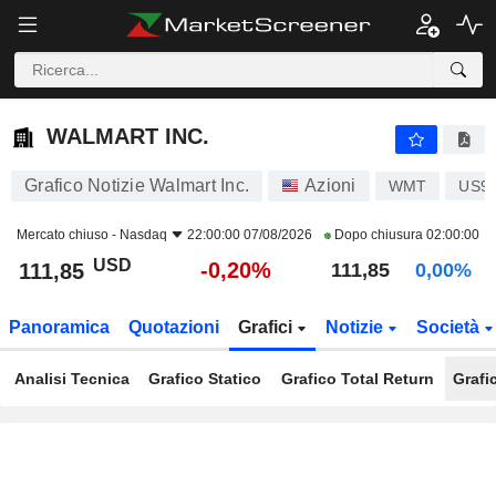
WALMART INC.
111,85
$
-0,20%
WALMART INC.
Grafico Notizie Walmart Inc.
Azioni
WMT
US93
Mercato chiuso -
Nasdaq
22:00:00 07/08/2026
Dopo chiusura
02:00:00
USD
-0,20%
111,85
111,85
0,00%
Panoramica
Quotazioni
Grafici
Notizie
Società
Analisi Tecnica
Grafico Statico
Grafico Total Return
Grafi