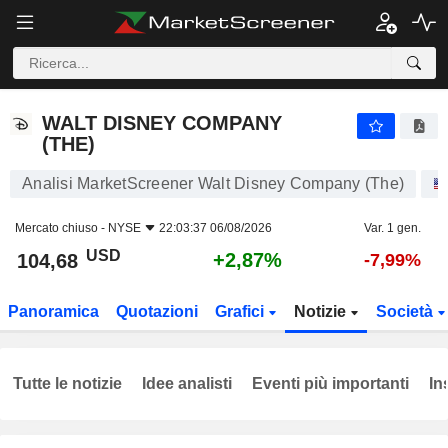
WALT DISNEY COMPANY (THE)
104,68
$
+2,87%
WALT DISNEY COMPANY
(THE)
Analisi MarketScreener Walt Disney Company (The)
Mercato chiuso -
NYSE
22:03:37 06/08/2026
Var. 1 gen.
USD
+2,87%
104,68
-7,99%
Panoramica
Quotazioni
Grafici
Notizie
Società
Tutte le notizie
Idee analisti
Eventi più importanti
In