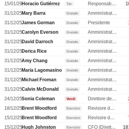
15/01/26
Horacio Gutiérrez
Responsabile Compliance
1
Tax
31/12/25
Mary Barra
Amministratore
Gratuito
31/12/25
James Gorman
Presidente
Gratuito
31/12/25
Carolyn Everson
Amministratore
Gratuito
31/12/25
David Darroch
Amministratore
Gratuito
31/12/25
Derica Rice
Amministratore
Gratuito
31/12/25
Amy Chang
Amministratore
Gratuito
31/12/25
Maria Lagomasino
Amministratore
Gratuito
31/12/25
Michael Froman
Amministratore
Gratuito
31/12/25
Calvin McDonald
Amministratore
Gratuito
24/12/25
Sonia Coleman
Direttore delle risorse umane
Vendi
18/12/25
Brent Woodford
Revisore dei conti / collegio sindacale
Esercizio
15/12/25
Brent Woodford
Revisore dei conti / collegio sindacale
Esercizio
15/12/25
Hugh Johnston
CFO (Direttore finanziario)
18
Esercizio