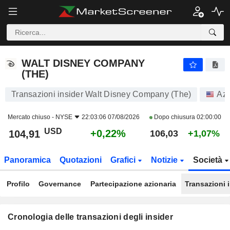
WALT DISNEY COMPANY (THE)
WALT DISNEY COMPANY
(THE)
Transazioni insider Walt Disney Company (The)
Azi
Mercato chiuso -
NYSE
22:03:06 07/08/2026
Dopo chiusura
02:00:00
USD
+0,22%
104,91
106,03
+1,07%
Panoramica
Quotazioni
Grafici
Notizie
Società
Profilo
Governance
Partecipazione azionaria
Transazioni 
Cronologia delle transazioni degli insider