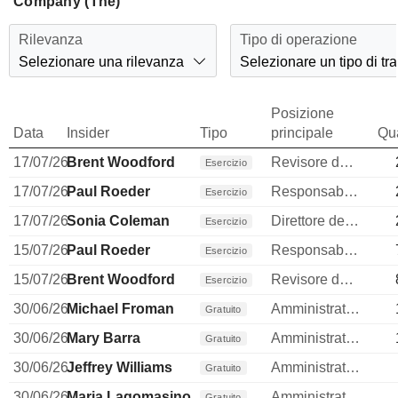
Company (The)
Rilevanza
Tipo di operazione
Selezionare una rilevanza
Selezionare un tipo di tr
Posizione
Data
Insider
Tipo
principale
Qua
17/07/26
Brent Woodford
Revisore dei conti / collegio sindacale
Esercizio
17/07/26
Paul Roeder
Responsabile della comunicazione
Esercizio
17/07/26
Sonia Coleman
Direttore delle risorse umane
Esercizio
15/07/26
Paul Roeder
Responsabile della comunicazione
Esercizio
15/07/26
Brent Woodford
Revisore dei conti / collegio sindacale
Esercizio
30/06/26
Michael Froman
Amministratore
Gratuito
30/06/26
Mary Barra
Amministratore
Gratuito
30/06/26
Jeffrey Williams
Amministratore
Gratuito
30/06/26
Maria Lagomasino
Amministratore
Gratuito