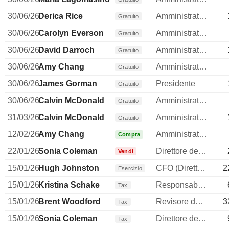
30/06/26
Derica Rice
Amministratore
Gratuito
30/06/26
Carolyn Everson
Amministratore
Gratuito
30/06/26
David Darroch
Amministratore
Gratuito
30/06/26
Amy Chang
Amministratore
Gratuito
30/06/26
James Gorman
Presidente
Gratuito
30/06/26
Calvin McDonald
Amministratore
Gratuito
31/03/26
Calvin McDonald
Amministratore
Gratuito
12/02/26
Amy Chang
Amministratore
Compra
22/01/26
Sonia Coleman
Direttore delle risorse umane
Vendi
15/01/26
Hugh Johnston
CFO (Direttore finanziario)
2
Esercizio
15/01/26
Kristina Schake
Responsabile della comunicazione
Tax
15/01/26
Brent Woodford
Revisore dei conti / collegio sindacale
3
Tax
15/01/26
Sonia Coleman
Direttore delle risorse umane
Tax