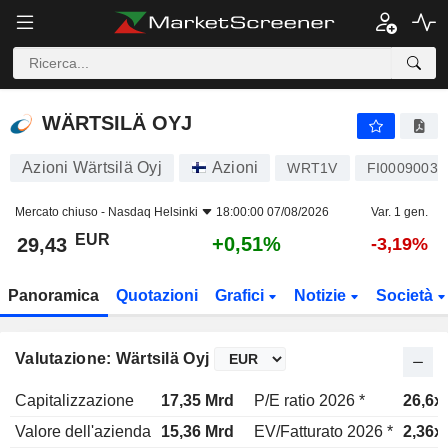
WÄRTSILÄ OYJ
29,43
€
+0,51%
WÄRTSILÄ OYJ
Azioni Wärtsilä Oyj
Azioni
WRT1V
FI00090037
Mercato chiuso -
Nasdaq Helsinki
18:00:00 07/08/2026
Var. 1 gen.
EUR
+0,51%
29,43
-3,19%
Panoramica
Quotazioni
Grafici
Notizie
Società
Valutazione: Wärtsilä Oyj
Capitalizzazione
17,35 Mrd
P/E ratio 2026 *
26,6x
Valore dell'azienda
15,36 Mrd
EV/Fatturato 2026 *
2,36x