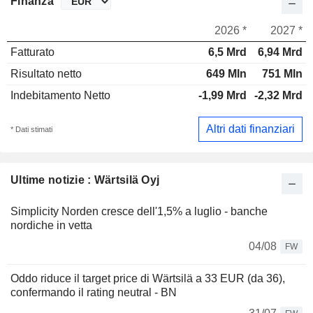
Finanza
2026 *
2027 *
Fatturato
6,5 Mrd
6,94 Mrd
Risultato netto
649 Mln
751 Mln
Indebitamento Netto
-1,99 Mrd
-2,32 Mrd
Altri dati finanziari
* Dati stimati
Ultime notizie : Wärtsilä Oyj
Simplicity Norden cresce dell'1,5% a luglio - banche
nordiche in vetta
04/08
FW
Oddo riduce il target price di Wärtsilä a 33 EUR (da 36),
confermando il rating neutral - BN