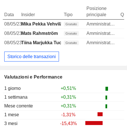
Posizione
Data
Insider
Tipo
principale
Qua
08/05/23
Mika Pekka Vehviläinen
Amministratore
Gratuito
08/05/23
Mats Rahmström
Amministratore
Gratuito
08/05/23
Tiina Marjukka Tuomela
Amministratore
Gratuito
Storico delle transazioni
Valutazioni e Performance
1 giorno
+0,51%
1 settimana
+0,31%
Mese corrente
+0,31%
1 mese
-1,31%
3 mesi
-15,43%