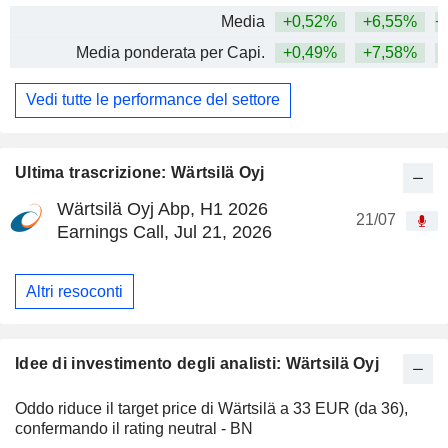
Media
+0,52%
+6,55%
+
Media ponderata per Capi.
+0,49%
+7,58%
+
Vedi tutte le performance del settore
Ultima trascrizione: Wärtsilä Oyj
Wärtsilä Oyj Abp, H1 2026
21/07
Earnings Call, Jul 21, 2026
Altri resoconti
Idee di investimento degli analisti: Wärtsilä Oyj
Oddo riduce il target price di Wärtsilä a 33 EUR (da 36),
confermando il rating neutral - BN