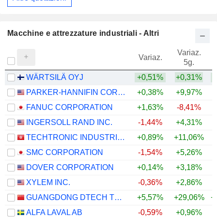
Macchine e attrezzature industriali - Altri
Variaz.
V
Variaz.
5g.
WÄRTSILÄ OYJ
+0,51%
+0,31%
+
PARKER-HANNIFIN CORPORATION
+0,38%
+9,97%
+
FANUC CORPORATION
+1,63%
-8,41%
+
INGERSOLL RAND INC.
-1,44%
+4,31%
+
TECHTRONIC INDUSTRIES COMPANY LIMITED
+0,89%
+11,06%
+
SMC CORPORATION
-1,54%
+5,26%
+
DOVER CORPORATION
+0,14%
+3,18%
+
XYLEM INC.
-0,36%
+2,86%
GUANGDONG DTECH TECHNOLOGY CO., LTD.
+5,57%
+29,06%
+
ALFA LAVAL AB
-0,59%
+0,96%
+