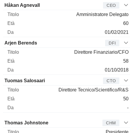
Manager
Titolo
Età
Da
Håkan Agnevall
CEO
Amministratore Delegato
60
01/02/2021
Arjen Berends
DFI
Direttore Finanziario/CFO
58
01/10/2018
Tuomas Salosaari
CTO
Direttore Tecnico/Scientifico/R&S
50
-
Amministratore
Titolo
Età
Da
Thomas Johnstone
CHM
Presidente