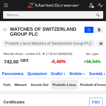
WATCHES OF SWITZERLAND GROUP PLC
742,00
p
-0,40%
WATCHES OF SWITZERLAND
GROUP PLC
Prodotti a leva Watches of Switzerland Group PLC
A
Mercato chiuso -
London S.E.
17:35:02 06/08/2026
Var. 1 gen.
GBX
-0,40%
742,00
+56,54%
Panoramica
Quotazioni
Grafici
Notizie
Società
Tutti
Warrant
Knock-Out
Prodotti a leva
Prodotti d'inve
Filtri
Certificates