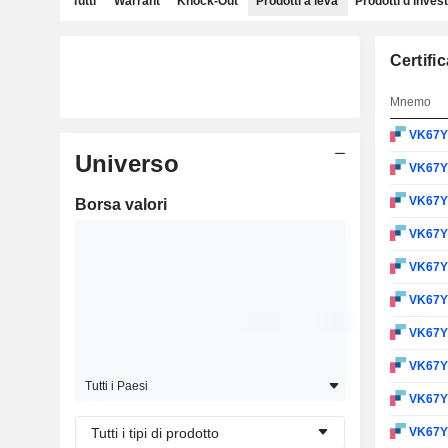
Tutti
Warrant
Knock-Out
Prodotti a leva
Prodotti d'inves
Certifi
Mnemo
VK67
Universo
VK67
VK67
Borsa valori
VK67
VK67
VK67
VK67
VK67
Tutti i Paesi
VK67
Tutti i tipi di prodotto
VK67