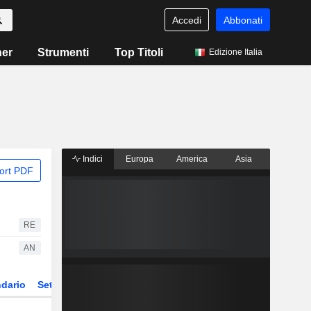
Accedi
Abbonati
ner
Strumenti
Top Titoli
Edizione Italia
Indici
Europa
America
Asia
ort PDF
RE
AN
dario
Settore
Derivati
ETF