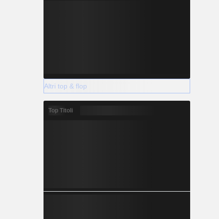
Altri top & flop
Top Titoli