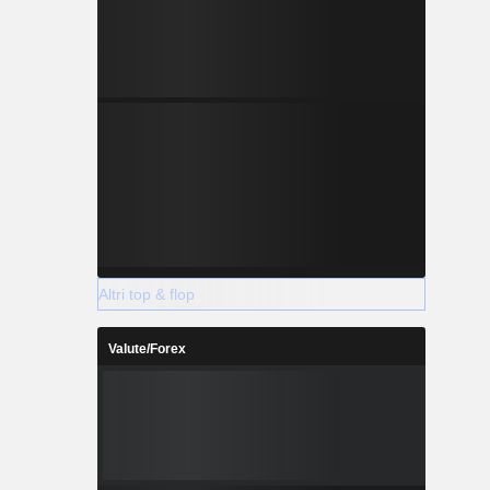
Altri top & flop
Valute/Forex