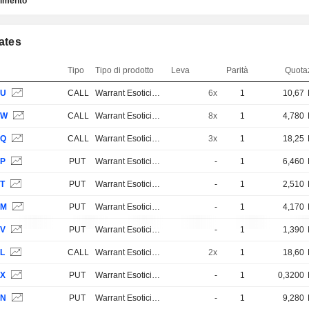
timento
cates
Tipo
Tipo di prodotto
Leva
Parità
Quotaz
YU
CALL
Warrant Esotici e Strutturati
6x
1
10,67
YW
CALL
Warrant Esotici e Strutturati
8x
1
4,780
YQ
CALL
Warrant Esotici e Strutturati
3x
1
18,25
YP
PUT
Warrant Esotici e Strutturati
-
1
6,460
YT
PUT
Warrant Esotici e Strutturati
-
1
2,510
YM
PUT
Warrant Esotici e Strutturati
-
1
4,170
YV
PUT
Warrant Esotici e Strutturati
-
1
1,390
YL
CALL
Warrant Esotici e Strutturati
2x
1
18,60
YX
PUT
Warrant Esotici e Strutturati
-
1
0,3200
YN
PUT
Warrant Esotici e Strutturati
-
1
9,280