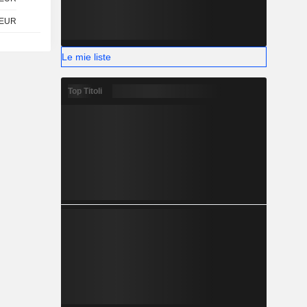
EUR
Le mie liste
Top Titoli