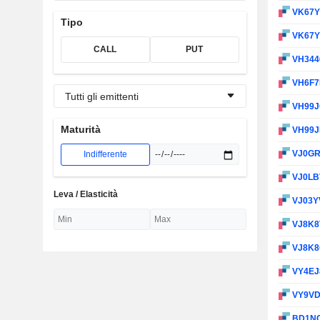
VK67
Tipo
VK67
CALL
PUT
VH344
VH6F
Tutti gli emittenti
VH99
Maturità
VH99
VJ0G
Indifferente
VJ0L
Leva / Elasticità
VJ03Y
VJ8K8
VJ8K
VY4EJ
VY9V
BD1N