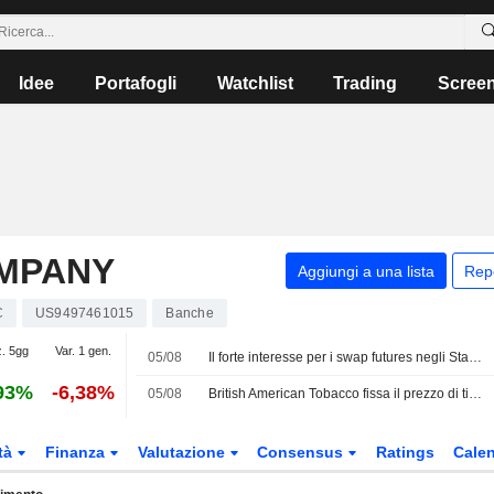
Idee
Portafogli
Watchlist
Trading
Scree
MPANY
Aggiungi a una lista
Rep
C
US9497461015
Banche
z. 5gg
Var. 1 gen.
05/08
Il forte interesse per i swap futures negli Stati Uniti segnala timori di tassi elevati più a lungo
93%
-6,38%
05/08
British American Tobacco fissa il prezzo di titoli di debito per 1,5 miliardi di USD
tà
Finanza
Valutazione
Consensus
Ratings
Calen