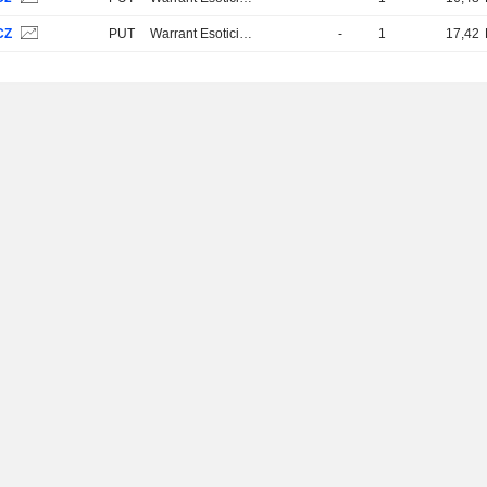
CZ
PUT
Warrant Esotici e Strutturati
-
1
17,42