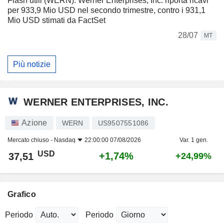
Flash utili (WERN): Werner Enterprises, Inc. riporta ricavi
per 933,9 Mio USD nel secondo trimestre, contro i 931,1
Mio USD stimati da FactSet
28/07
MT
Più notizie
WERNER ENTERPRISES, INC.
Azione
WERN
US9507551086
Mercato chiuso -
Nasdaq
22:00:00 07/08/2026
Var. 1 gen.
USD
+1,74%
37,51
+24,99%
Grafico
Periodo
Periodo