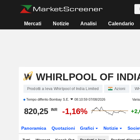
Mercati
Notizie
Analisi
Calendario
WHIRLPOOL OF INDI
Prodotti a leva Whirlpool of India Limited
Azioni
WH
Tempo differito
Bombay S.E.
08:10:59 07/08/2026
Varia
820,25
-1,16%
INR
+2
Panoramica
Quotazioni
Grafici
Notizie
Socie