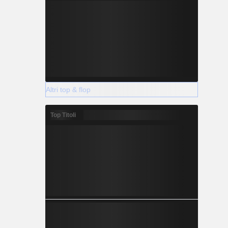
Altri top & flop
Top Titoli