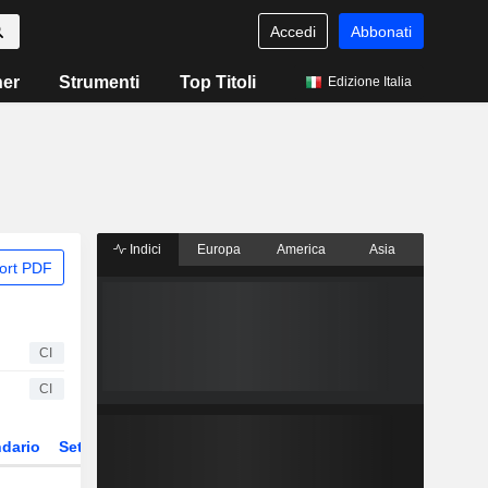
Accedi
Abbonati
ner
Strumenti
Top Titoli
Edizione Italia
Indici
Europa
America
Asia
ort PDF
CI
CI
dario
Settore
Derivati
ETF