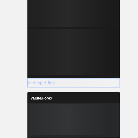
Altri top & flop
Valute/Forex