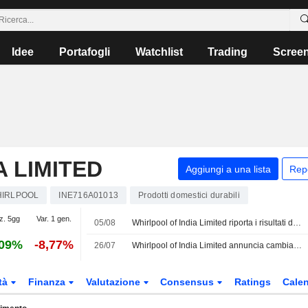
Idee
Portafogli
Watchlist
Trading
Scree
A LIMITED
Aggiungi a una lista
Rep
IRLPOOL
INE716A01013
Prodotti domestici durabili
z. 5gg
Var. 1 gen.
05/08
Whirlpool of India Limited riporta i risultati degli utili per il primo trimestre conclusosi il 30 giugno 2026
,09%
-8,77%
26/07
Whirlpool of India Limited annuncia cambiamenti ai vertici, effettivi dal 27 luglio 2026
tà
Finanza
Valutazione
Consensus
Ratings
Calen