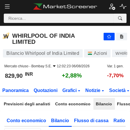
WHIRLPOOL OF INDIA LIMITED
829,90
₹
+2,88%
WHIRLPOOL OF INDIA
LIMITED
Bilancio Whirlpool of India Limited
Azioni
WHIRL
Mercato chiuso -
Bombay S.E.
12:02:23 06/08/2026
Var. 1 gen.
INR
+2,88%
829,90
-7,70%
Panoramica
Quotazioni
Grafici
Notizie
Società
Previsioni degli analisti
Conto economico
Bilancio
Flusso
Conto economico
Bilancio
Flusso di cassa
Ratio f