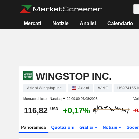
Mercati
Notizie
Analisi
Calendario
WINGSTOP INC.
Azioni Wingstop Inc.
Azioni
WING
US9741551
Mercato chiuso -
Nasdaq
22:00:00 07/08/2026
Var
116,82
+0,17%
USD
-9
Panoramica
Quotazioni
Grafici
Notizie
Socie