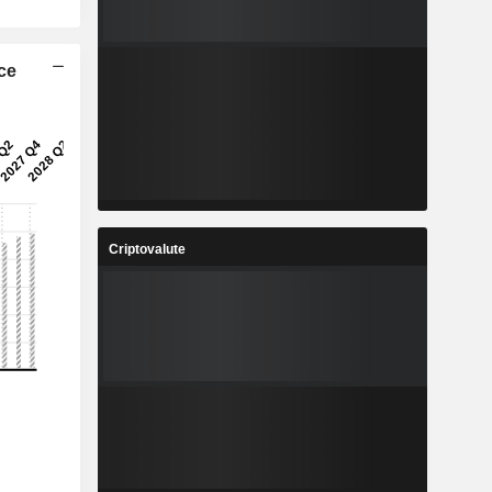
ice
Criptovalute