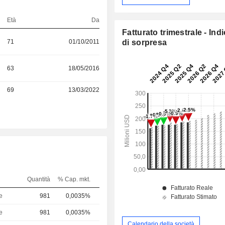
Età
Da
Fatturato trimestrale - Ind
71
01/10/2011
di sorpresa
63
18/05/2016
69
13/03/2022
Quantità
% Cap. mkt.
e
981
0,0035%
e
981
0,0035%
Calendario della società