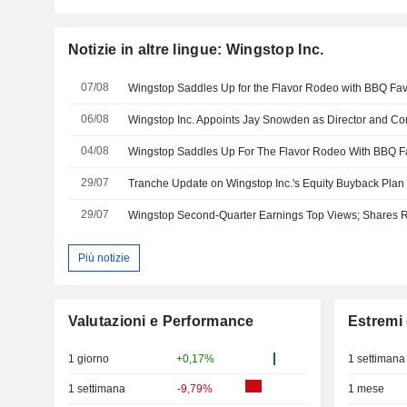
Notizie in altre lingue: Wingstop Inc.
07/08
06/08
04/08
29/07
29/07
Wingstop Second-Quarter Earnings Top Views; Shares 
Più notizie
Valutazioni e Performance
Estremi 
1 giorno
+0,17%
1 settimana
1 settimana
-9,79%
1 mese