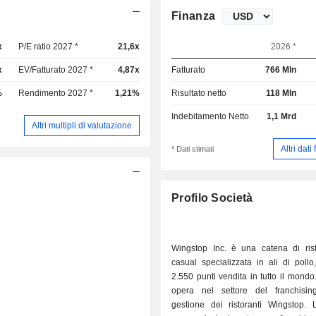
Finanza
x
P/E ratio 2027 *
21,6x
2026 *
x
EV/Fatturato 2027 *
4,87x
Fatturato
766 Mln
%
Rendimento 2027 *
1,21%
Risultato netto
118 Mln
Indebitamento Netto
1,1 Mrd
Altri multipli di valutazione
Altri dati
* Dati stimati
Profilo Società
Wingstop Inc. è una catena di risto
casual specializzata in ali di pollo
2.550 punti vendita in tutto il mondo
opera nel settore del franchisi
gestione dei ristoranti Wingstop. 