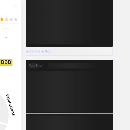
-
-
-
Altri top & flop
BBB
Top Titoli