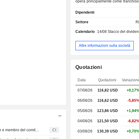
opera principalmente come franchisor
il 98% dei propri ristoranti di proprie
Dipendenti
da franchisee indipendenti. La Societ
di pollo classiche, ali disossate, b
Settore
R
panini al pollo, sempre cucinati al
Calendario
14/08
Stacco del dividendo -
conditi a mano con 12 salse dal gus
caratteristico. A completamento del
bocconcini e dei panini al pollo, veng
Altre informazioni sulla società
patatine fritte fresche e condite, oltr
sedano freschi tagliati a mano. O
opzioni di ordinazione, tra cui consum
Quotazioni
asporto / consegna a domicilio; past
combinati / confezioni famiglia. I
Data
Quotazioni
Variazion
comprende anche contorni esclusiv
patatine fritte tagliate al momento 
07/08/26
116,82 USD
+0,17
salse ranch e al formaggio blu pr
momento. La Società gestisce un tota
06/08/26
116,62 USD
-5,85
2.513 ristoranti in 45 stati e 12 paesi
05/08/26
123,86 USD
+1,94
degli Stati Uniti.
04/08/26
121,50 USD
-6,82
Wingstop Inc. nomina Jay Snowden come amministratore e membro del comitato, con effetto dal 6 agosto 2026
CI
03/08/26
130,39 USD
+0,70