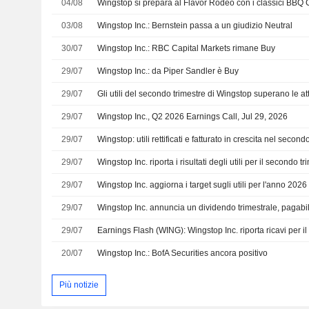
04/08
03/08
Wingstop Inc.: Bernstein passa a un giudizio Neutral
30/07
Wingstop Inc.: RBC Capital Markets rimane Buy
29/07
Wingstop Inc.: da Piper Sandler è Buy
29/07
Gli utili del secondo trimestre di Wingstop superano le atte
29/07
Wingstop Inc., Q2 2026 Earnings Call, Jul 29, 2026
29/07
29/07
29/07
Wingstop Inc. aggiorna i target sugli utili per l'anno 2026
29/07
Wingstop Inc. annuncia un dividendo trimestrale, pagabi
29/07
20/07
Wingstop Inc.: BofA Securities ancora positivo
Più notizie