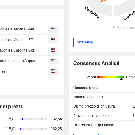
Wingstop Saddles Up for the Flavor Rodeo with BBQ Favorites, Carolina Gold and Jamaican Jerk
Wingstop Inc. Appoints Jay Snowden as Director and Committee Member, Effective August 6, 2026
Altri rating
Wingstop Saddles Up For The Flavor Rodeo With BBQ Favorites Carolina Gold And Jamaican Jerk
Tranche Update on Wingstop Inc.'s Equity Buyback Plan announced on August 17, 2023.
Consensus Analisti
Rise
Vendi
Comp
Opinione media
Numero di analisti
dei prezzi
Ultimo prezzo di chiusura
1
Prezzo obiettivo medio
2
115,01
132,58
Differenza / Target Medio
115,01
162,25