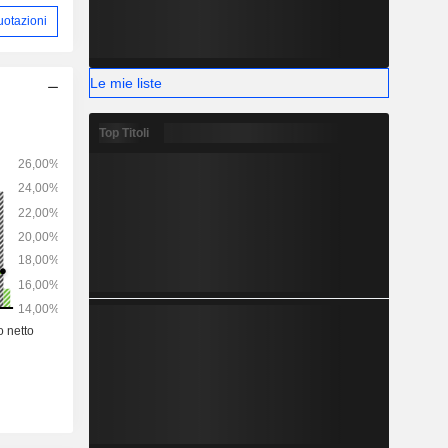
uotazioni
Le mie liste
Top Titoli