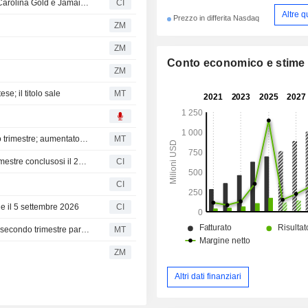
Wingstop si prepara al Flavor Rodeo con i classici BBQ Carolina Gold e Jamaican Jerk
CI
Altre q
Prezzo in differita Nasdaq
ZM
ZM
Conto economico e stime
ZM
se; il titolo sale
MT
Wingstop: utili rettificati e fatturato in crescita nel secondo trimestre; aumentato il dividendo trimestrale
MT
Wingstop Inc. riporta i risultati degli utili per il secondo trimestre conclusosi il 27 giugno 2026
CI
CI
le il 5 settembre 2026
CI
Earnings Flash (WING): Wingstop Inc. riporta ricavi per il secondo trimestre pari a 185,6 Mio USD, contro una stima FactSet di 190,3 Mio USD
MT
ZM
Altri dati finanziari