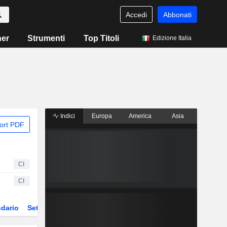
Accedi
Abbonati
ner
Strumenti
Top Titoli
Edizione Italia
Indici
Europa
America
Asia
ort PDF
CI
CI
dario
Settore
Derivati
ETF