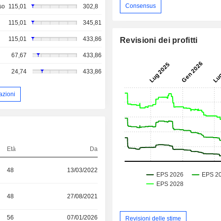
Consensus
so
115,01
302,8
115,01
345,81
115,01
433,86
Revisioni dei profitti
67,67
433,86
24,74
433,86
azioni
Età
Da
48
13/03/2022
48
27/08/2021
56
07/01/2026
Revisioni delle stime