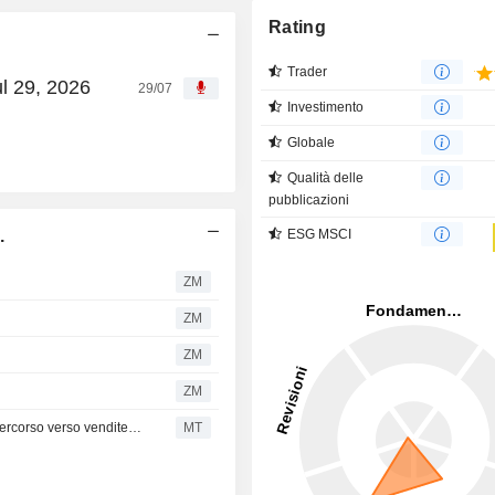
Rating
Trader
l 29, 2026
29/07
Investimento
Globale
Qualità delle
pubblicazioni
.
ESG MSCI
ZM
ZM
ZM
ZM
Wingstop affronta pressioni sul fatturato, ma per RBC il percorso verso vendite comparabili positive nel secondo semestre rimane intatto
MT