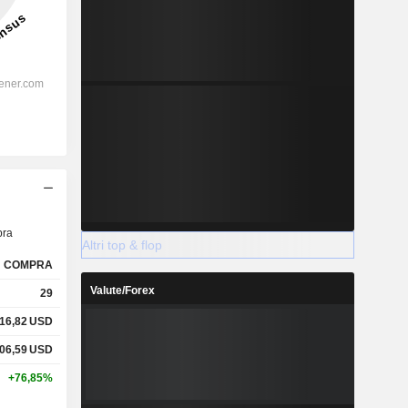
ra
Altri top & flop
COMPRA
Valute/Forex
29
16,82
USD
06,59
USD
+76,85%