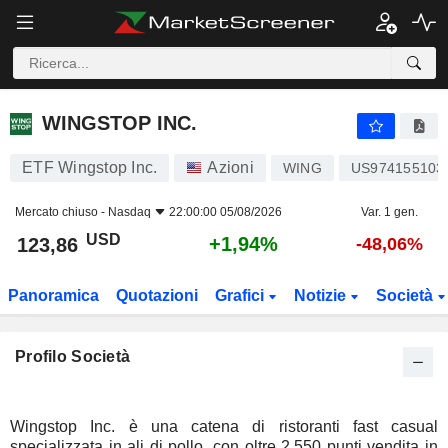
WINGSTOP INC.
123,86
$
+1,94%
WINGSTOP INC.
ETF Wingstop Inc.
Azioni
WING
US974155103
Mercato chiuso -
Nasdaq
22:00:00 05/08/2026
Var. 1 gen.
USD
+1,94%
123,86
-48,06%
Panoramica
Quotazioni
Grafici
Notizie
Società
Profilo Società
Wingstop Inc. è una catena di ristoranti fast casual
specializzata in ali di pollo, con oltre 2.550 punti vendita in