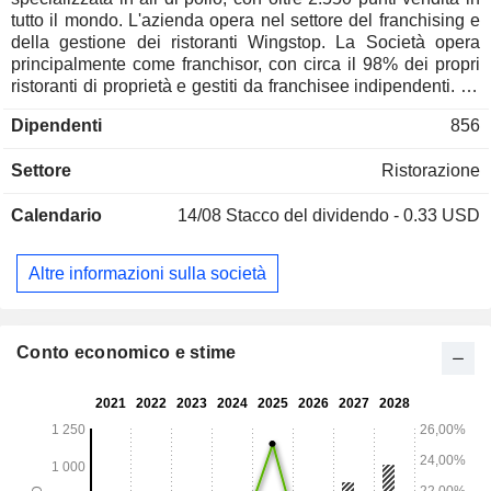
tutto il mondo. L'azienda opera nel settore del franchising e
della gestione dei ristoranti Wingstop. La Società opera
principalmente come franchisor, con circa il 98% dei propri
ristoranti di proprietà e gestiti da franchisee indipendenti. La
Società offre ali di pollo classiche, ali disossate, bocconcini
Dipendenti
856
e panini al pollo, sempre cucinati al momento e conditi a
mano con 12 salse dal gusto deciso e caratteristico. A
Settore
Ristorazione
completamento delle ali, dei bocconcini e dei panini al pollo,
vengono servite patatine fritte fresche e condite, oltre a
Calendario
14/08
Stacco del dividendo - 0.33 USD
carote e sedano freschi tagliati a mano. Offre varie opzioni di
ordinazione, tra cui consumo in loco / asporto / consegna a
domicilio; pasti singoli / combinati / confezioni famiglia. Il
Altre informazioni sulla società
suo menu comprende anche contorni esclusivi, tra cui
patatine fritte tagliate al momento e condite e salse ranch e
al formaggio blu preparate al momento. La Società gestisce
un totale di circa 2.513 ristoranti in 45 stati e 12 paesi e
Conto economico e stime
territori degli Stati Uniti.