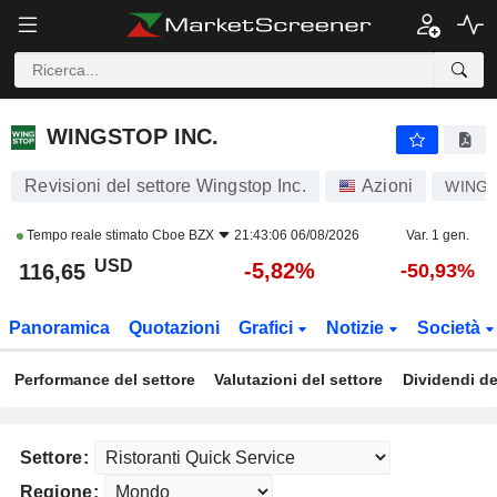
WINGSTOP INC.
116,65
$
-5,82%
WINGSTOP INC.
Revisioni del settore Wingstop Inc.
Azioni
WING
Tempo reale stimato
Cboe BZX
21:43:06 06/08/2026
Var. 1 gen.
USD
-5,82%
116,65
-50,93%
Panoramica
Quotazioni
Grafici
Notizie
Società
Performance del settore
Valutazioni del settore
Dividendi de
Settore:
Regione: