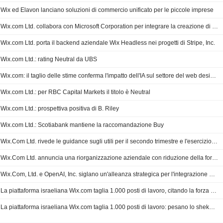
Wix ed Elavon lanciano soluzioni di commercio unificato per le piccole imprese
Wix.com Ltd. collabora con Microsoft Corporation per integrare la creazione di siti web nel flusso di lavoro
Wix.com Ltd. porta il backend aziendale Wix Headless nei progetti di Stripe, Inc.
Wix.com Ltd.: rating Neutral da UBS
Wix.com: il taglio delle stime conferma l'impatto dell'IA sul settore del web design, secondo RBC
Wix.com Ltd.: per RBC Capital Markets il titolo è Neutral
Wix.com Ltd.: prospettiva positiva di B. Riley
Wix.com Ltd.: Scotiabank mantiene la raccomandazione Buy
Wix.Com Ltd. rivede le guidance sugli utili per il secondo trimestre e l'esercizio fiscale 2026
Wix.Com Ltd. annuncia una riorganizzazione aziendale con riduzione della forza lavoro
Wix.Com, Ltd. e OpenAI, Inc. siglano un'alleanza strategica per l'integrazione del lancio di Codex Enterprise
La piattaforma israeliana Wix.com taglia 1.000 posti di lavoro, citando la forza dello shekel e l'IA
La piattaforma israeliana Wix.com taglia 1.000 posti di lavoro: pesano lo shekel forte e l'ascesa dell'intelligenza artificiale