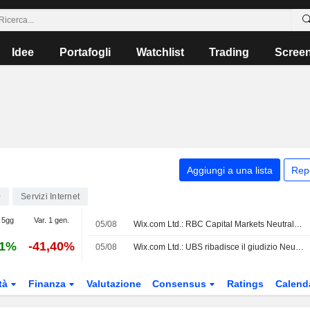
Idee
Portafogli
Watchlist
Trading
Scree
Aggiungi a una lista
Rep
0
Servizi Internet
 5gg
Var. 1 gen.
05/08
Wix.com Ltd.: RBC Capital Markets Neutral sul caso
41%
-41,40%
05/08
Wix.com Ltd.: UBS ribadisce il giudizio Neutral
tà
Finanza
Valutazione
Consensus
Ratings
Calend