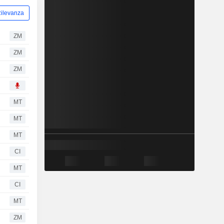
ilevanza
ZM
ZM
ZM
MT
MT
MT
CI
MT
CI
MT
ZM