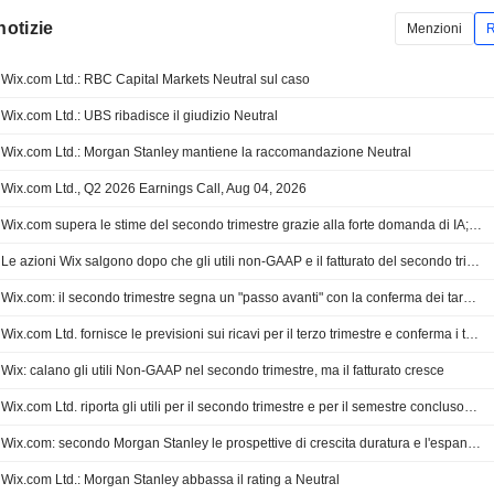
notizie
Menzioni
R
Wix.com Ltd.: RBC Capital Markets Neutral sul caso
Wix.com Ltd.: UBS ribadisce il giudizio Neutral
Wix.com Ltd.: Morgan Stanley mantiene la raccomandazione Neutral
Wix.com Ltd., Q2 2026 Earnings Call, Aug 04, 2026
Wix.com supera le stime del secondo trimestre grazie alla forte domanda di IA; il titolo vola
Le azioni Wix salgono dopo che gli utili non-GAAP e il fatturato del secondo trimestre superano il consensus
Wix.com: il secondo trimestre segna un "passo avanti" con la conferma dei target, secondo Wedbush
Wix.com Ltd. fornisce le previsioni sui ricavi per il terzo trimestre e conferma i target per l'intero esercizio 2026
Wix: calano gli utili Non-GAAP nel secondo trimestre, ma il fatturato cresce
Wix.com Ltd. riporta gli utili per il secondo trimestre e per il semestre conclusosi il 30 giugno 2026
Wix.com: secondo Morgan Stanley le prospettive di crescita duratura e l'espansione dei margini sono più difficili da garantire
Wix.com Ltd.: Morgan Stanley abbassa il rating a Neutral