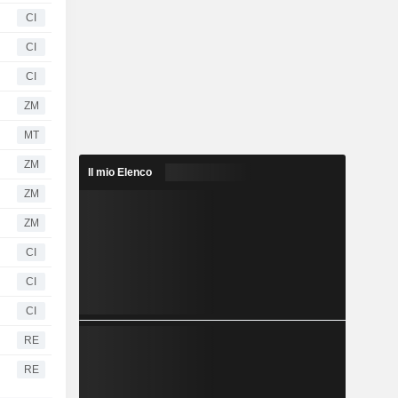
CI
CI
CI
ZM
MT
ZM
Il mio Elenco
ZM
ZM
CI
CI
CI
RE
RE