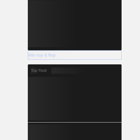
Altri top & flop
Top Titoli