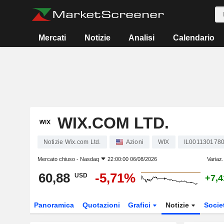
Mercati
Notizie
Analisi
Calendario
WIX.COM LTD.
Notizie Wix.com Ltd.
Azioni
WIX
IL001130178
Mercato chiuso -
Nasdaq
22:00:00 06/08/2026
Variaz.
60,88
-5,71%
USD
+7,
Panoramica
Quotazioni
Grafici
Notizie
Socie