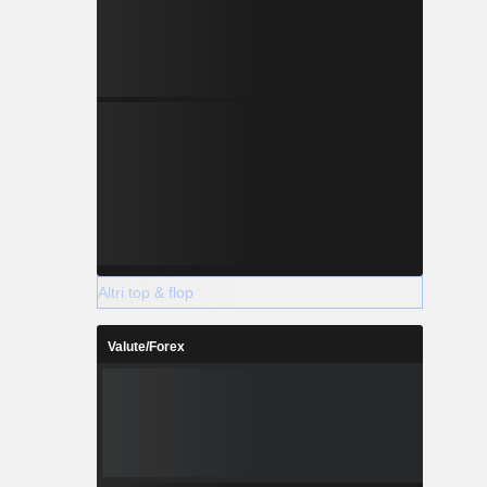
Altri top & flop
Valute/Forex