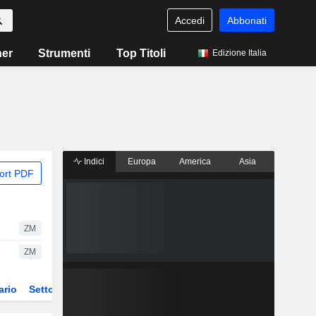
Accedi
Abbonati
ner
Strumenti
Top Titoli
Edizione Italia
Indici
Europa
America
Asia
ort PDF
ZM
ZM
ario
Settore
Derivati
ETF