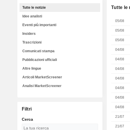
Tutte le 
Tutte le notizie
Idee analisti
05/08
Eventi più importanti
05/08
Insiders
05/08
Trascrizioni
04/08
Comunicati stampa
04/08
Pubblicazioni ufficiali
Altre lingue
04/08
Articoli MarketScreener
04/08
Analisi MarketScreener
04/08
04/08
04/08
Filtri
21/07
Cerca
21/07