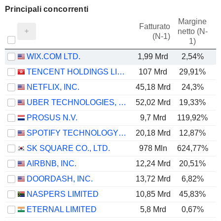
Principali concorrenti
Margine
Fatturato
netto (N-
E
(N-1)
1)
WIX.COM LTD.
1,99 Mrd
2,54%
TENCENT HOLDINGS LIMITED
107 Mrd
29,91%
NETFLIX, INC.
45,18 Mrd
24,3%
UBER TECHNOLOGIES, INC.
52,02 Mrd
19,33%
PROSUS N.V.
9,7 Mrd
119,92%
SPOTIFY TECHNOLOGY S.A.
20,18 Mrd
12,87%
SK SQUARE CO., LTD.
978 Mln
624,77%
6
AIRBNB, INC.
12,24 Mrd
20,51%
DOORDASH, INC.
13,72 Mrd
6,82%
NASPERS LIMITED
10,85 Mrd
45,83%
ETERNAL LIMITED
5,8 Mrd
0,67%