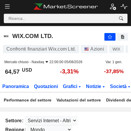
WIX.COM LTD.
64,57
$
-3,31%
WIX.COM LTD.
Confronti finanziari Wix.com Ltd.
Azioni
WIX
Mercato chiuso -
Nasdaq
22:00:00 05/08/2026
Var. 1 gen.
USD
-3,31%
64,57
-37,85%
Panoramica
Quotazioni
Grafici
Notizie
Società
Performance del settore
Valutazioni del settore
Dividendi de
Settore:
Regione: