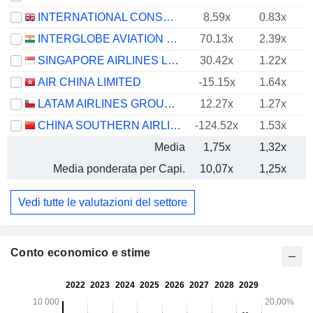
INTERNATIONAL CONSOLIDATED AIRLINES GROUP, S.A.
8.59x
0.83x
INTERGLOBE AVIATION LIMITED
70.13x
2.39x
SINGAPORE AIRLINES LIMITED
30.42x
1.22x
AIR CHINA LIMITED
-15.15x
1.64x
LATAM AIRLINES GROUP S.A.
12.27x
1.27x
CHINA SOUTHERN AIRLINES COMPANY LIMITED
-124.52x
1.53x
Media
1,75x
1,32x
Media ponderata per Capi.
10,07x
1,25x
Vedi tutte le valutazioni del settore
Conto economico e stime