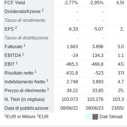
FCF Yield
-2,77%
-2,95%
4,58
2
Dividendo/Azione
-
-
Tasso di rendimento
-
-
2
EPS
-6,33
-5,07
2,9
Tasso di distribuzione
-
-
1
Fatturato
1.663
3.896
5.07
1
EBITDA
-19
134,3
1.19
1
EBIT
-465,3
-466,8
437,
1
Risultato netto
-631,8
-523
376,
1
Indebitamento Netto
2.748
3.893
4.79
2
Prezzo di riferimento
34,22
33,85
25,1
N. Titoli (in migliaia)
103.073
103.276
103.36
Data di pubblicazione
08/06/22
08/06/23
23/05/2
1
2
EUR in Milioni
EUR
Dati Stimati