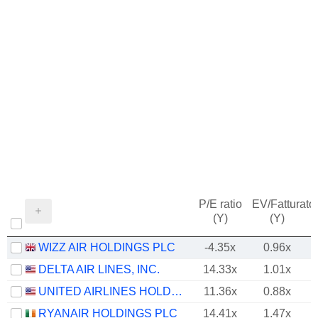
P/E ratio
EV/Fatturato
(Y)
(Y)
WIZZ AIR HOLDINGS PLC
-4.35x
0.96x
DELTA AIR LINES, INC.
14.33x
1.01x
UNITED AIRLINES HOLDINGS, INC.
11.36x
0.88x
RYANAIR HOLDINGS PLC
14.41x
1.47x