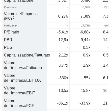
Capitalizzazione
3.527
3.496
2.59
Variazione
-
-0,88%
-25,7
Valore dell'impresa
6.276
7.389
7.38
1
(EV)
Variazione
-
17,74%
-0,0
P/E ratio
-5,41x
-6,68x
8,48
PBR
12,9x
-9,44x
14,2
PEG
-
0,3x
-0
Capitalizzazione/Fatturato
2,12x
0,9x
0,51
Valore
3,77x
1,9x
1,46
dell'impresa/Fatturato
Valore
-330x
55x
6,19
dell'impresa/EBITDA
Valore
-13,5x
-15,8x
16,9
dell'impresa/EBIT
Valore
-36,1x
-33,9x
21,8
dell'impresa/FCF