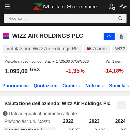
WIZZ AIR HOLDINGS PLC
1.095,00
p
-1,35%
WIZZ AIR HOLDINGS PLC
Valutazione Wizz Air Holdings Plc
Azioni
WIZZ
Mercato chiuso -
London S.E.
17:35:03 07/08/2026
Var. 1 gen.
GBX
-1,35%
1.095,00
-14,18%
Panoramica
Quotazioni
Grafici
Notizie
Società
Valutazione dell'azienda: Wizz Air Holdings Plc
Dati adeguati al perimetro attuale
2022
2023
2024
Periodo fiscale: Marzo
1