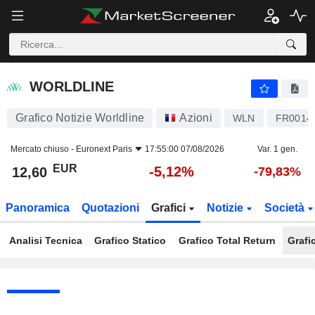
WORLDLINE
12,60
€
-5,12%
WORLDLINE
Grafico Notizie Worldline
Azioni
WLN
FR0014
Mercato chiuso -
Euronext Paris
17:55:00 07/08/2026
Var. 1 gen.
EUR
-5,12%
12,60
-79,83%
Panoramica
Quotazioni
Grafici
Notizie
Società
Analisi Tecnica
Grafico Statico
Grafico Total Return
Grafi