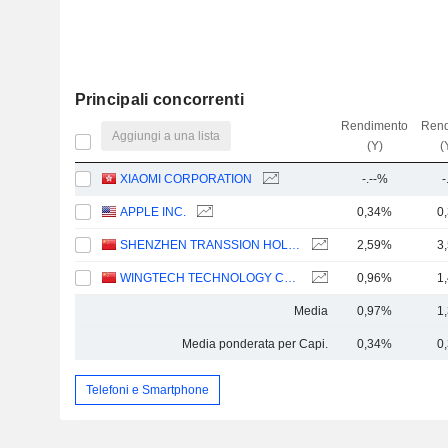
Principali concorrenti
Rendimento
Rend
Aggiungi a una lista
(Y)
(
XIAOMI CORPORATION
-.--%
-
APPLE INC.
0,34%
0
SHENZHEN TRANSSION HOLDINGS CO., LTD.
2,59%
3
WINGTECH TECHNOLOGY CO.,LTD
0,96%
1
Media
0,97%
1
Media ponderata per Capi.
0,34%
0
Telefoni e Smartphone