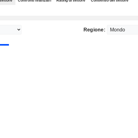
 settore
Confronti finanziari
Rating di settore
Consenso del settore
Regione: