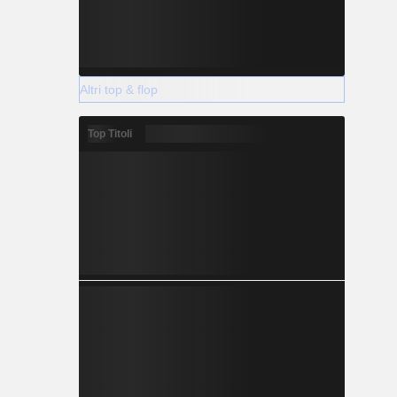
Altri top & flop
Top Titoli