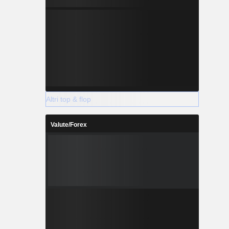
Altri top & flop
Valute/Forex