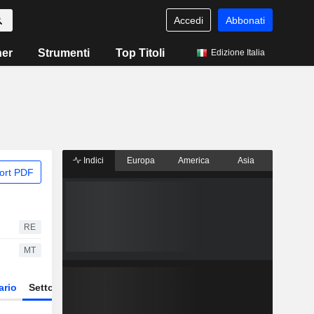
Accedi
Abbonati
ner
Strumenti
Top Titoli
Edizione Italia
Indici
Europa
America
Asia
ort PDF
RE
MT
ario
Settore
Derivati
ETF