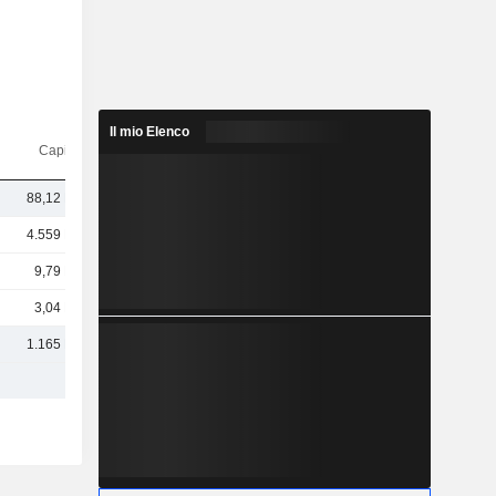
Il mio Elenco
Capi.($)
88,12 Mrd
4.559 Mrd
9,79 Mrd
3,04 Mrd
1.165 Mrd