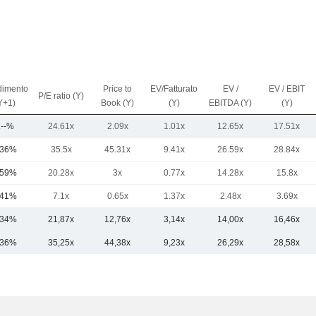
imento
Price to
EV/Fatturato
EV /
EV / EBIT
P/E ratio (Y)
Y+1)
Book (Y)
(Y)
EBITDA (Y)
(Y)
.--%
24.61x
2.09x
1.01x
12.65x
17.51x
,36%
35.5x
45.31x
9.41x
26.59x
28.84x
,59%
20.28x
3x
0.77x
14.28x
15.8x
,41%
7.1x
0.65x
1.37x
2.48x
3.69x
,34%
21,87x
12,76x
3,14x
14,00x
16,46x
,36%
35,25x
44,38x
9,23x
26,29x
28,58x