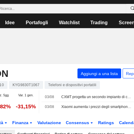
Idee
Portafogli
Watchlist
Trading
Scree
ON
Aggiungi a una lista
Rep
10
KYG9830T1067
Telefoni e dispositivi portatili
z. 5gg
Var. 1 gen.
03/08
CXMT progetta un secondo impianto di chip a Pechino ed è in trattative per il finanziamento, secondo alcune fonti
,82%
-31,15%
03/08
Xiaomi aumenta i prezzi degli smartphone di fascia alta
tà
Finanza
Valutazione
Consensus
Ratings
Calend