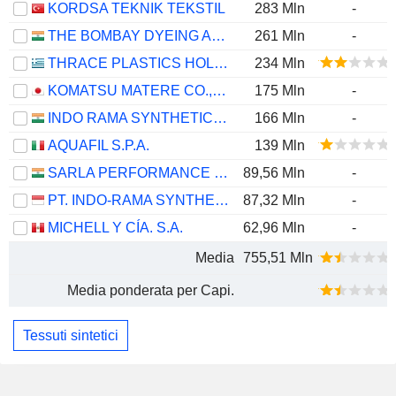
KORDSA TEKNIK TEKSTIL
283 Mln
-
THE BOMBAY DYEING AND MANUFACTURING COMPANY LIMITED
261 Mln
-
THRACE PLASTICS HOLDING COMPANY S.A.
234 Mln
KOMATSU MATERE CO.,LTD.
175 Mln
-
INDO RAMA SYNTHETICS (INDIA) LIMITED
166 Mln
-
AQUAFIL S.P.A.
139 Mln
SARLA PERFORMANCE FIBERS LIMITED
89,56 Mln
-
PT. INDO-RAMA SYNTHETICS TBK
87,32 Mln
-
MICHELL Y CÍA. S.A.
62,96 Mln
-
Media
755,51 Mln
Media ponderata per Capi.
Tessuti sintetici