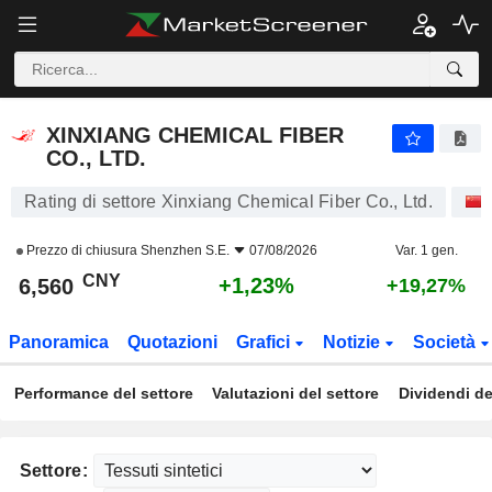
XINXIANG CHEMICAL FIBER CO., LTD.
6,560
¥
+1,23%
XINXIANG CHEMICAL FIBER
CO., LTD.
Rating di settore Xinxiang Chemical Fiber Co., Ltd.
Prezzo di chiusura
Shenzhen S.E.
07/08/2026
Var. 1 gen.
CNY
+1,23%
6,560
+19,27%
Panoramica
Quotazioni
Grafici
Notizie
Società
Performance del settore
Valutazioni del settore
Dividendi de
Settore: