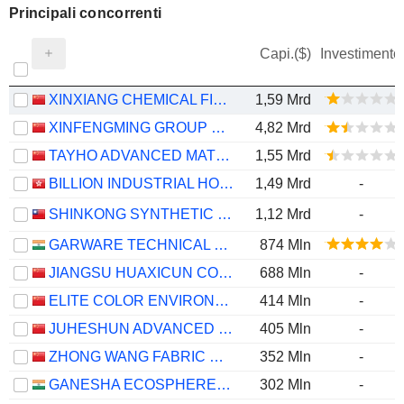
Principali concorrenti
Capi.($)
Investimento
XINXIANG CHEMICAL FIBER CO., LTD.
1,59 Mrd
XINFENGMING GROUP CO., LTD.
4,82 Mrd
TAYHO ADVANCED MATERIALS GROUP CO., LTD.
1,55 Mrd
BILLION INDUSTRIAL HOLDINGS LIMITED
1,49 Mrd
-
SHINKONG SYNTHETIC FIBERS CORPORATION
1,12 Mrd
-
GARWARE TECHNICAL FIBRES LIMITED
874 Mln
JIANGSU HUAXICUN CO.,LTD.
688 Mln
-
ELITE COLOR ENVIRONMENTAL RESOURCES SCIENCE & TECHNOLOGY CO., LTD.
414 Mln
-
JUHESHUN ADVANCED MATERIAL CO., LTD.
405 Mln
-
ZHONG WANG FABRIC CO.,LTD.
352 Mln
-
GANESHA ECOSPHERE LIMITED
302 Mln
-