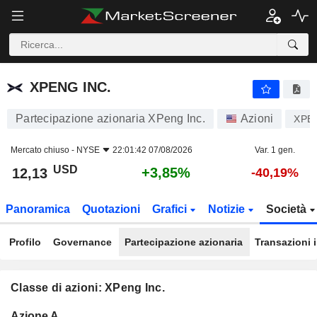
XPENG INC.
12,13
$
+3,85%
XPENG INC.
Partecipazione azionaria XPeng Inc.
Azioni
XPE
Mercato chiuso -
NYSE
22:01:42 07/08/2026
Var. 1 gen.
USD
+3,85%
12,13
-40,19%
Panoramica
Quotazioni
Grafici
Notizie
Società
Profilo
Governance
Partecipazione azionaria
Transazioni 
Classe di azioni: XPeng Inc.
Flottante
Azione A