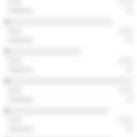
░ ░░░
░░
░░░░░░░░░░░░░░░░░░░░░░░░░░░░░░
░ ░░░
░░
░░░░░░░░░░░░░░░░░░░░░
░ ░░░
░░
░░░░░░░░░░░░░░░░░░░░░░░░░░░░░░░░░░░░
░ ░░░
░░
░░░░░░░░░░░░░░░░░░░░░░░░░░░░░
░ ░░░
░░