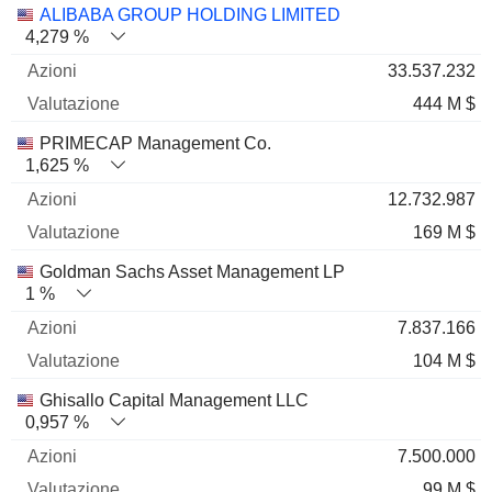
Nome
Azioni
%
Valutazione
ALIBABA GROUP HOLDING LIMITED
4,279 %
33.537.232
444 M $
PRIMECAP Management Co.
1,625 %
12.732.987
169 M $
Goldman Sachs Asset Management LP
1 %
7.837.166
104 M $
Ghisallo Capital Management LLC
0,957 %
7.500.000
99 M $