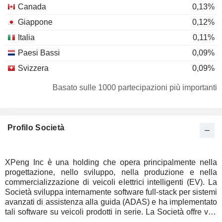
Canada
0,13%
Giappone
0,12%
Italia
0,11%
Paesi Bassi
0,09%
Svizzera
0,09%
Svezia
0,07%
Basato sulle 1000 partecipazioni più importanti
Isole Cayman
0,06%
Lussemburgo
0,05%
Profilo Società
Australia
0,05%
Singapore
0,03%
Thailandia
0,02%
XPeng Inc è una holding che opera principalmente nella
progettazione, nello sviluppo, nella produzione e nella
India
0,01%
commercializzazione di veicoli elettrici intelligenti (EV). La
Danimarca
0,01%
Società sviluppa internamente software full-stack per sistemi
avanzati di assistenza alla guida (ADAS) e ha implementato
Nuova-Zelanda
0,01%
tali software su veicoli prodotti in serie. La Società offre vari
modelli, tra cui il G9 (SUV di medie-grandi dimensioni), il
Corea del Sud
0,01%