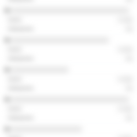
░░░░░░░░░░░░░░░░░░░░░░░░░░░░░░░░░░░
░ ░░░
░░
░░░░░░░░░░░░░░░░░░░░░░░░░░░░░
░ ░░░
░░
░░░░░░░░░░░░░░░░░
░ ░░░
░░
░░░░░░░░░░░░░░░░░░░░░░░░░░░░░░░░░░░
░ ░░░
░░
░░░░░░░░░░░░░░░░░░░░░