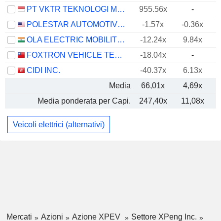
PT VKTR TEKNOLOGI MOBILITAS TBK
955.56x
-
POLESTAR AUTOMOTIVE HOLDING UK PLC
-1.57x
-0.36x
OLA ELECTRIC MOBILITY LIMITED
-12.24x
9.84x
FOXTRON VEHICLE TECHNOLOGIES CO., LTD.
-18.04x
-
CIDI INC.
-40.37x
6.13x
Media
66,01x
4,69x
Media ponderata per Capi.
247,40x
11,08x
Veicoli elettrici (alternativi)
Mercati
Azioni
Azione XPEV
Settore XPeng Inc.