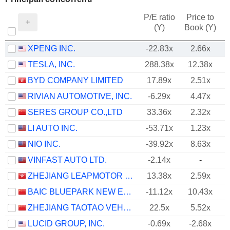
P/E ratio
Price to
(Y)
Book (Y)
XPENG INC.
-22.83x
2.66x
TESLA, INC.
288.38x
12.38x
BYD COMPANY LIMITED
17.89x
2.51x
RIVIAN AUTOMOTIVE, INC.
-6.29x
4.47x
SERES GROUP CO.,LTD
33.36x
2.32x
LI AUTO INC.
-53.71x
1.23x
NIO INC.
-39.92x
8.63x
VINFAST AUTO LTD.
-2.14x
-
ZHEJIANG LEAPMOTOR TECHNOLOGY CO., LTD.
13.38x
2.59x
BAIC BLUEPARK NEW ENERGY TECHNOLOGY CO., LTD.
-11.12x
10.43x
ZHEJIANG TAOTAO VEHICLES CO., LTD.
22.5x
5.52x
LUCID GROUP, INC.
-0.69x
-2.68x