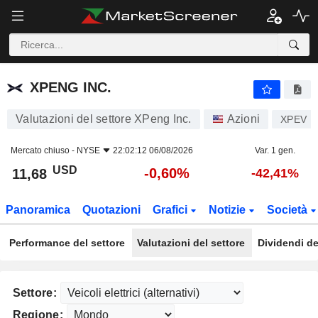
XPENG INC.
11,68
$
-0,60%
XPENG INC.
Valutazioni del settore XPeng Inc.
Azioni
XPEV
Mercato chiuso -
NYSE
22:02:12 06/08/2026
Var. 1 gen.
USD
-0,60%
11,68
-42,41%
Panoramica
Quotazioni
Grafici
Notizie
Società
Performance del settore
Valutazioni del settore
Dividendi de
Settore:
Regione: