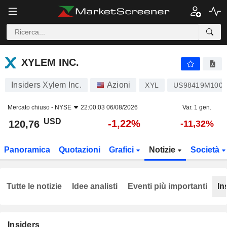
XYLEM INC.
120,76
$
-1,22%
XYLEM INC.
Insiders Xylem Inc.
Azioni
XYL
US98419M1009
Mercato chiuso -
NYSE
22:00:03 06/08/2026
Var. 1 gen.
USD
-1,22%
120,76
-11,32%
Panoramica
Quotazioni
Grafici
Notizie
Società
Tutte le notizie
Idee analisti
Eventi più importanti
In
Insiders