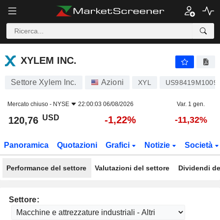
XYLEM INC.
120,76
$
-1,22%
XYLEM INC.
Settore Xylem Inc.
Azioni
XYL
US98419M1009
Mercato chiuso -
NYSE
22:00:03 06/08/2026
Var. 1 gen.
USD
-1,22%
120,76
-11,32%
Panoramica
Quotazioni
Grafici
Notizie
Società
Performance del settore
Valutazioni del settore
Dividendi de
Settore: