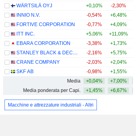
WÄRTSILÄ OYJ
+0,10%
-2,30%
INNIO N.V.
-0,54%
+6,48%
FORTIVE CORPORATION
-0,77%
+4,09%
ITT INC.
+5,06%
+11,09%
+
EBARA CORPORATION
-3,38%
+1,73%
STANLEY BLACK & DECKER, INC.
-2,16%
+5,75%
CRANE COMPANY
-2,03%
+2,04%
SKF AB
-0,98%
+1,55%
Media
+0,04%
+7,00%
Media ponderata per Capi.
+1,45%
+6,67%
Macchine e attrezzature industriali - Altri