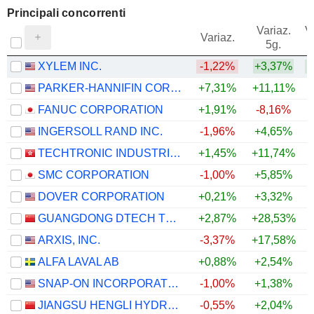
Principali concorrenti
Variaz.
V
Variaz.
5g.
XYLEM INC.
-1,22%
+3,37%
PARKER-HANNIFIN CORPORATION
+7,31%
+11,11%
+
FANUC CORPORATION
+1,91%
-8,16%
INGERSOLL RAND INC.
-1,96%
+4,65%
TECHTRONIC INDUSTRIES COMPANY LIMITED
+1,45%
+11,74%
+
SMC CORPORATION
-1,00%
+5,85%
DOVER CORPORATION
+0,21%
+3,32%
GUANGDONG DTECH TECHNOLOGY CO., LTD.
+2,87%
+28,53%
ARXIS, INC.
-3,37%
+17,58%
+
ALFA LAVAL AB
+0,88%
+2,54%
SNAP-ON INCORPORATED
-1,00%
+1,38%
JIANGSU HENGLI HYDRAULIC CO.,LTD
-0,55%
+2,04%