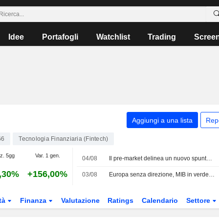
Idee
Portafogli
Watchlist
Trading
Scree
Aggiungi a una lista
Rep
66
Tecnologia Finanziaria (Fintech)
az. 5gg
Var. 1 gen.
04/08
Il pre-market delinea un nuovo spunto rialzista
,30%
+156,00%
03/08
Europa senza direzione, MIB in verde con Cucinelli
tà
Finanza
Valutazione
Ratings
Calendario
Settore