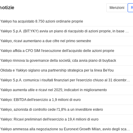
notizie
Menzioni
R
Yakkyo ha acquistato 8.750 azioni ordinarie proprie
Yakkyo S.p.A. (BIT:YKY) avvia un piano di riacquisto di azioni proprie, in base all'autorizzazione approvata il 9 febbraio 2026.
Yakkyo, ricavi aumentano a due cifre nel primo semestre
Yakkyo affida a CFO SIM l'esecuzione dell'acquisto delle azioni proprie
Yakkyo rinnova la governance della società; cda avvia piano di buyback
Olidata e Yakkyo siglano una partnership strategica per la linea BeYou
Yakkyo S.p.A. comunica i risultati finanziari per l'esercizio chiuso al 31 dicembre 2025
Yakkyo aumenta utile e ricavi nel 2025; indicatori in miglioramento
Yakkyo: EBITDA dell'esercizio a 1,9 milioni di euro
Yakkyo, azionista di controllo cede l'1,8% a un investitore estero
Yakkyo: Ricavi preliminari dell'esercizio a 19,4 milioni di euro
Yakkyo ammessa alla negoziazione su Euronext Growth Milan, avvio degli scambi il 13 febbraio