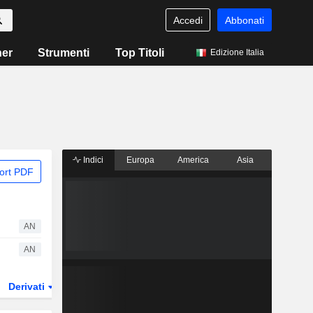
Accedi
Abbonati
ner
Strumenti
Top Titoli
Edizione Italia
Indici
Europa
America
Asia
ort PDF
AN
AN
Derivati