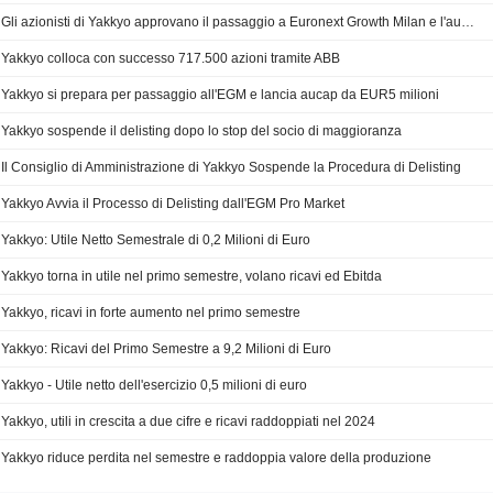
Gli azionisti di Yakkyo approvano il passaggio a Euronext Growth Milan e l'aumento di capitale fino a 5 milioni di euro
Yakkyo colloca con successo 717.500 azioni tramite ABB
Yakkyo si prepara per passaggio all'EGM e lancia aucap da EUR5 milioni
Yakkyo sospende il delisting dopo lo stop del socio di maggioranza
Il Consiglio di Amministrazione di Yakkyo Sospende la Procedura di Delisting
Yakkyo Avvia il Processo di Delisting dall'EGM Pro Market
Yakkyo: Utile Netto Semestrale di 0,2 Milioni di Euro
Yakkyo torna in utile nel primo semestre, volano ricavi ed Ebitda
Yakkyo, ricavi in forte aumento nel primo semestre
Yakkyo: Ricavi del Primo Semestre a 9,2 Milioni di Euro
Yakkyo - Utile netto dell'esercizio 0,5 milioni di euro
Yakkyo, utili in crescita a due cifre e ricavi raddoppiati nel 2024
Yakkyo riduce perdita nel semestre e raddoppia valore della produzione