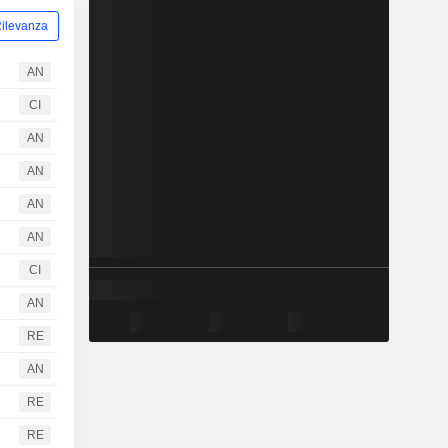
ilevanza
AN
CI
AN
AN
AN
AN
CI
AN
RE
AN
RE
RE