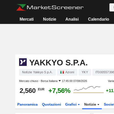
Mercati
Notizie
Analisi
Calendario
YAKKYO S.P.A.
Notizie Yakkyo S.p.A.
Azioni
YKY
IT00055739
Mercato chiuso -
Borsa Italiana
17:45:00 07/08/2026
Vari
2,560
+7,56%
EUR
+11
Panoramica
Quotazioni
Grafici
Notizie
Socie