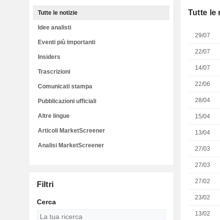
Tutte le 
Tutte le notizie
Idee analisti
29/07
Eventi più importanti
22/07
Insiders
14/07
Trascrizioni
22/06
Comunicati stampa
28/04
Pubblicazioni ufficiali
Altre lingue
15/04
Articoli MarketScreener
13/04
Analisi MarketScreener
27/03
27/03
27/02
Filtri
23/02
Cerca
13/02