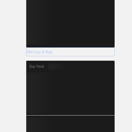
Altri top & flop
Top Titoli