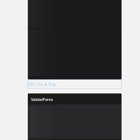
Altri top & flop
Valute/Forex