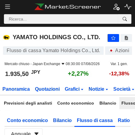
YAMATO HOLDINGS CO., LTD.
1.935,50
¥
+2,27%
YAMATO HOLDINGS CO., LTD.
Flusso di cassa Yamato Holdings Co., Ltd.
Azioni
Mercato chiuso -
Japan Exchange
08:30:00 07/08/2026
Var. 1 gen.
JPY
+2,27%
1.935,50
-12,38%
Panoramica
Quotazioni
Grafici
Notizie
Società
Previsioni degli analisti
Conto economico
Bilancio
Flusso
Conto economico
Bilancio
Flusso di cassa
Ratio f
Annuale