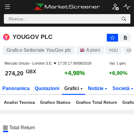
YOUGOV PLC
274,20
p
+4,98%
YOUGOV PLC
Grafico Settoriale YouGov plc
Azioni
YOU
GB
Mercato chiuso -
London S.E.
17:35:17 06/08/2026
Var. 1 gen.
GBX
+4,98%
274,20
+6,90%
Panoramica
Quotazioni
Grafici
Notizie
Società
Analisi Tecnica
Grafico Statico
Grafico Total Return
Grafi
Total Return