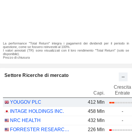
La performance "Total Return" integra i pagamenti dei dividendi per il periodo in
questione, come se fossero reinvestiti al 100%.
I valori annotati (TR) sono visualizzati con il loro rendimento "Total Return" (solo se
disponibile).
Prezzo di chiusura
Settore Ricerche di mercato
Crescita
Capi.
Entrate
YOUGOV PLC
412 Mln
INTAGE HOLDINGS INC.
458 Mln
-
NRC HEALTH
432 Mln
-
FORRESTER RESEARCH, INC.
226 Mln