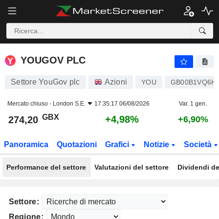
YOUGOV PLC
274,20
p
+4,98%
YOUGOV PLC
Settore YouGov plc
Azioni
YOU
GB00B1VQ6H
Mercato chiuso -
London S.E.
17:35:17 06/08/2026
Var. 1 gen.
GBX
+4,98%
274,20
+6,90%
Panoramica
Quotazioni
Grafici
Notizie
Società
Performance del settore
Valutazioni del settore
Dividendi de
Settore:
Regione: