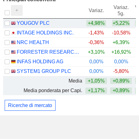
Variaz.
V
Variaz.
5g.
YOUGOV PLC
+4,98%
+5,22%
+
INTAGE HOLDINGS INC.
-1,43%
-10,58%
NRC HEALTH
-0,36%
+6,39%
FORRESTER RESEARCH, INC.
+3,10%
+16,92%
+
INFAS HOLDING AG
0,00%
0,00%
SYSTEM1 GROUP PLC
0,00%
-5,80%
Media
+1,05%
+0,89%
Media ponderata per Capi.
+1,17%
+0,89%
Ricerche di mercato