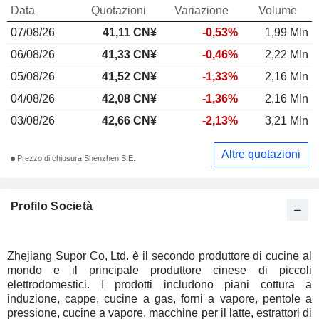
Data
Quotazioni
Variazione
Volume
07/08/26
41,11 CN¥
-0,53%
1,99 Mln
06/08/26
41,33 CN¥
-0,46%
2,22 Mln
05/08/26
41,52 CN¥
-1,33%
2,16 Mln
04/08/26
42,08 CN¥
-1,36%
2,16 Mln
03/08/26
42,66 CN¥
-2,13%
3,21 Mln
Altre quotazioni
Prezzo di chiusura Shenzhen S.E.
Profilo Società
Zhejiang Supor Co, Ltd. è il secondo produttore di cucine al
mondo e il principale produttore cinese di piccoli
elettrodomestici. I prodotti includono piani cottura a
induzione, cappe, cucine a gas, forni a vapore, pentole a
pressione, cucine a vapore, macchine per il latte, estrattori di