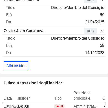
Catherine Chauvinc
BRD
Direttore/Membro del Consiglio
59
21/04/2025
Olivier Jean Casanova
BRD
Direttore/Membro del Consiglio
59
14/11/2023
Altri insider
Ultime transazioni degli insider
Posizione
Data
Insider
Tipo
principale
Qua
10/07/26
Bo Xu
Amministratore delegato
-3
Vendi