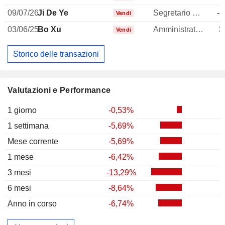
09/07/26
Ji De Ye
Segretario generale
-1
Vendi
03/06/25
Bo Xu
Amministratore delegato
3
Vendi
Storico delle transazioni
Valutazioni e Performance
1 giorno
-0,53%
1 settimana
-5,69%
Mese corrente
-5,69%
1 mese
-6,42%
3 mesi
-13,29%
6 mesi
-8,64%
Anno in corso
-6,74%