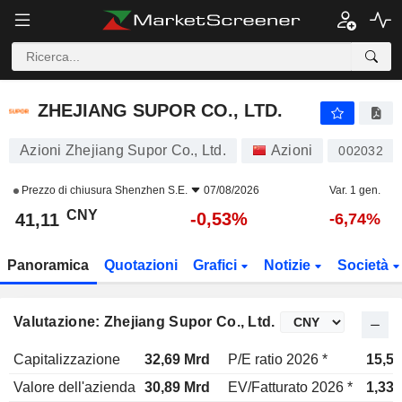
ZHEJIANG SUPOR CO., LTD.
41,11
¥
-0,53%
ZHEJIANG SUPOR CO., LTD.
Azioni Zhejiang Supor Co., Ltd.
Azioni
002032
Prezzo di chiusura
Shenzhen S.E.
07/08/2026
Var. 1 gen.
CNY
-0,53%
41,11
-6,74%
Panoramica
Quotazioni
Grafici
Notizie
Società
Valutazione: Zhejiang Supor Co., Ltd.
Capitalizzazione
32,69 Mrd
P/E ratio 2026 *
15,5x
Valore dell'azienda
30,89 Mrd
EV/Fatturato 2026 *
1,33x