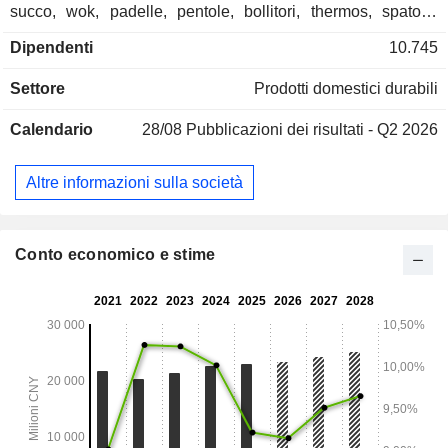
succo, wok, padelle, pentole, bollitori, thermos, spatole,
padelle per croccanti, coltelli, cucine lente, depuratori d'aria,
Dipendenti
10.745
ferri da stiro, pulitori di polvere, ecc. Alla fine del 2018, il
gruppo gestisce 5 siti di produzione in Cina.
Settore
Prodotti domestici durabili
Calendario
28/08
Pubblicazioni dei risultati - Q2 2026
Altre informazioni sulla società
Conto economico e stime