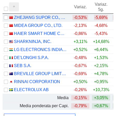
Variaz.
V
Variaz.
5g.
ZHEJIANG SUPOR CO., LTD.
-0,53%
-5,69%
MIDEA GROUP CO., LTD.
-2,13%
-4,68%
+
HAIER SMART HOME CO., LTD.
-0,86%
-5,43%
SHARKNINJA, INC.
+3,11%
+14,68%
+
LG ELECTRONICS INDIA LIMITED
+0,52%
+6,44%
DE'LONGHI S.P.A.
-0,48%
+1,53%
+
SEB S.A.
-0,67%
+2,15%
BREVILLE GROUP LIMITED
-0,69%
+4,78%
RINNAI CORPORATION
+0,50%
+0,95%
ELECTROLUX AB
-0,26%
+10,73%
Media
-0,15%
+3,05%
Media ponderata per Capi.
-0,79%
+0,67%
+