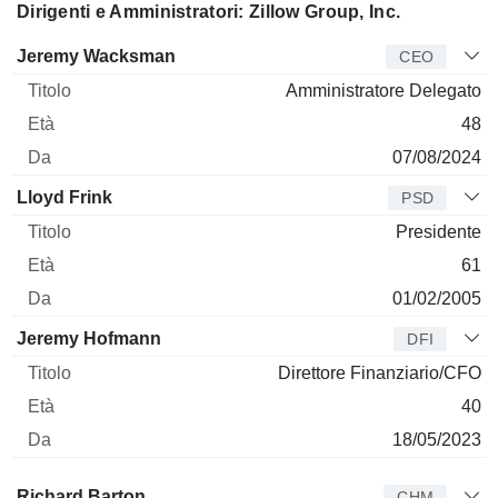
Dirigenti e Amministratori: Zillow Group, Inc.
Manager
Titolo
Età
Da
Jeremy Wacksman
CEO
Amministratore Delegato
48
07/08/2024
Lloyd Frink
PSD
Presidente
61
01/02/2005
Jeremy Hofmann
DFI
Direttore Finanziario/CFO
40
18/05/2023
Amministratore
Titolo
Età
Da
Richard Barton
CHM