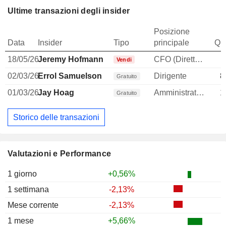
Ultime transazioni degli insider
Posizione
Data
Insider
Tipo
principale
Qua
18/05/26
Jeremy Hofmann
CFO (Direttore finanziario)
-
Vendi
02/03/26
Errol Samuelson
Dirigente
8
Gratuito
01/03/26
Jay Hoag
Amministratore
1
Gratuito
Storico delle transazioni
Valutazioni e Performance
1 giorno
+0,56%
1 settimana
-2,13%
Mese corrente
-2,13%
1 mese
+5,66%