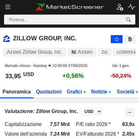
ZILLOW GROUP, INC.
33,95
$
+0,56%
ZILLOW GROUP, INC.
Azioni Zillow Group, Inc.
Azioni
ZG
US98954M
Mercato chiuso -
Nasdaq
22:00:00 07/08/2026
Var. 1 gen.
USD
+0,56%
33,95
-50,24%
Panoramica
Quotazioni
Grafici
Notizie
Società
Valutazione: Zillow Group, Inc.
Capitalizzazione
7,57 Mrd
P/E ratio 2026 *
63,9x
Valore dell'azienda
7,24 Mrd
EV/Fatturato 2026 *
2,45x