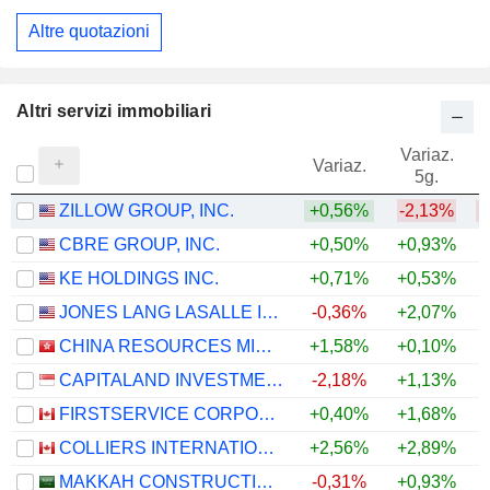
Altre quotazioni
Altri servizi immobiliari
Variaz.
V
Variaz.
5g.
ZILLOW GROUP, INC.
+0,56%
-2,13%
CBRE GROUP, INC.
+0,50%
+0,93%
KE HOLDINGS INC.
+0,71%
+0,53%
JONES LANG LASALLE INCORPORATED
-0,36%
+2,07%
+
CHINA RESOURCES MIXC LIFESTYLE SERVICES LIMITED
+1,58%
+0,10%
CAPITALAND INVESTMENT LIMITED
-2,18%
+1,13%
FIRSTSERVICE CORPORATION
+0,40%
+1,68%
COLLIERS INTERNATIONAL GROUP INC.
+2,56%
+2,89%
MAKKAH CONSTRUCTION AND DEVELOPMENT COMPANY
-0,31%
+0,93%