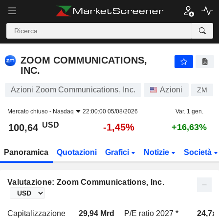
ZOOM COMMUNICATIONS, INC.
100,64
$
-1,45%
ZOOM COMMUNICATIONS,
INC.
Azioni Zoom Communications, Inc.
Azioni
ZM
Mercato chiuso -
Nasdaq
22:00:00 05/08/2026
Var. 1 gen.
USD
-1,45%
100,64
+16,63%
Panoramica
Quotazioni
Grafici
Notizie
Società
Valutazione: Zoom Communications, Inc.
Capitalizzazione
29,94 Mrd
P/E ratio 2027 *
24,7x