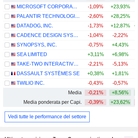
MICROSOFT CORPORATION
-1,09%
+23,93%
PALANTIR TECHNOLOGIES INC.
-2,60%
+28,25%
DATADOG, INC.
-1,73%
+12,87%
+
CADENCE DESIGN SYSTEMS, INC.
-1,04%
-2,22%
SYNOPSYS, INC.
-0,75%
+4,43%
SEA LIMITED
+3,11%
+6,98%
TAKE-TWO INTERACTIVE SOFTWARE, INC.
-2,21%
-5,13%
DASSAULT SYSTÈMES SE
+0,38%
+1,81%
TWILIO INC.
-0,43%
-0,57%
+
Media
-0,21%
+8,56%
Media ponderata per Capi.
-0,39%
+23,62%
Vedi tutte le performance del settore