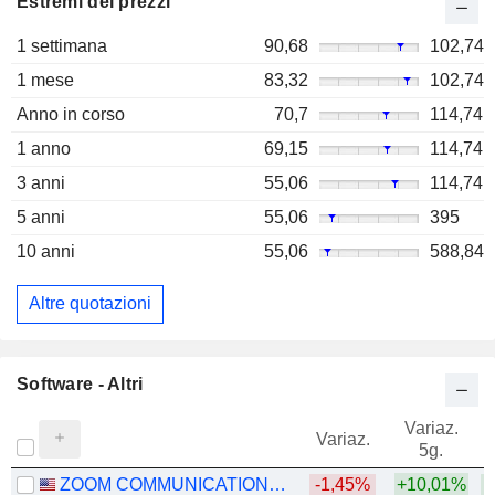
Estremi dei prezzi
1 settimana
90,68
102,74
1 mese
83,32
102,74
Anno in corso
70,7
114,74
1 anno
69,15
114,74
3 anni
55,06
114,74
5 anni
55,06
395
10 anni
55,06
588,84
Altre quotazioni
Software - Altri
Variaz.
V
Variaz.
5g.
ZOOM COMMUNICATIONS, INC.
-1,45%
+10,01%
+