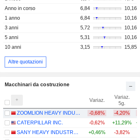
Anno in corso
6,84
10,16
1 anno
6,84
10,16
3 anni
5,72
10,16
5 anni
5,31
10,16
10 anni
3,15
15,85
Altre quotazioni
Macchinari da costruzione
Variaz.
V
Variaz.
5g.
ZOOMLION HEAVY INDUSTRY SCIENCE AND TECHNOLOGY CO., LTD.
-0,68%
-4,20%
CATERPILLAR INC.
-0,62%
+11,29%
+
SANY HEAVY INDUSTRY CO.,LTD
+0,46%
-3,82%