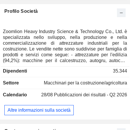
Profilo Società
Zoomlion Heavy Industry Science & Technology Co., Ltd. è
specializzata nello sviluppo, nella produzione e nella
commercializzazione di attrezzature industriali per la
costruzione. Le vendite nette sono suddivise per famiglia di
prodotti e servizi come segue: - attrezzature per l'edilizia
(94,2%): macchine per il calcestruzzo, autogru, autocarri
cingolati, gru a torre, macchine stradali e macchine per la
Dipendenti
35.344
manutenzione stradale (motolivellatrici, rulli compressori,
fresatura a freddo del rivestimento), trivelle rotanti, macchine
Settore
Macchinari per la costruzione/agricoltura
per il movimento terra (pale cingolate, bulldozer ed
escavatori), macchine per la movimentazione dei materiali,
Calendario
28/08
Pubblicazioni dei risultati - Q2 2026
ecc; - macchine agricole (4,1%): mietitrebbie, frese,
coltivatori, trattori, macchine per l'essiccazione, ecc; - servizi
finanziari (1,7%). La Cina rappresenta il 94,1% delle vendite
Altre informazioni sulla società
nette.