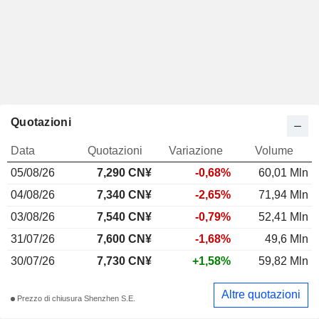
Quotazioni
Data
Quotazioni
Variazione
Volume
05/08/26
7,290 CN¥
-0,68%
60,01 Mln
04/08/26
7,340 CN¥
-2,65%
71,94 Mln
03/08/26
7,540 CN¥
-0,79%
52,41 Mln
31/07/26
7,600 CN¥
-1,68%
49,6 Mln
30/07/26
7,730 CN¥
+1,58%
59,82 Mln
Altre quotazioni
Prezzo di chiusura Shenzhen S.E.