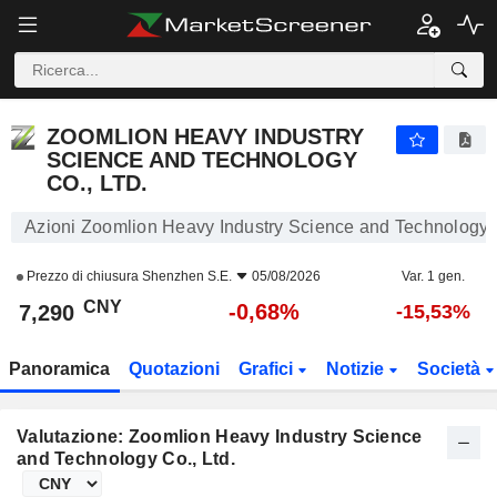
ZOOMLION HEAVY INDUSTRY SCIENCE AND TECHNOLOGY CO., LTD.
7,290
¥
-0,68%
ZOOMLION HEAVY INDUSTRY
SCIENCE AND TECHNOLOGY
CO., LTD.
Azioni Zoomlion Heavy Industry Science and Technology C
Prezzo di chiusura
Shenzhen S.E.
05/08/2026
Var. 1 gen.
CNY
-0,68%
7,290
-15,53%
Panoramica
Quotazioni
Grafici
Notizie
Società
Valutazione: Zoomlion Heavy Industry Science
and Technology Co., Ltd.