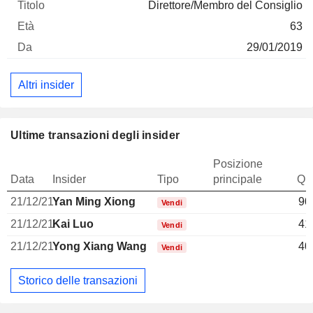
Direttore/Membro del Consiglio
63
29/01/2019
Altri insider
Ultime transazioni degli insider
Posizione
Data
Insider
Tipo
principale
Qua
21/12/21
Yan Ming Xiong
90
Vendi
21/12/21
Kai Luo
41
Vendi
21/12/21
Yong Xiang Wang
40
Vendi
Storico delle transazioni