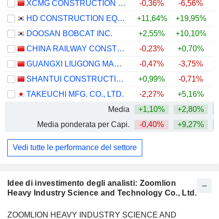
XCMG CONSTRUCTION MACHINERY CO., LTD.
-0,36%
-6,56%
HD CONSTRUCTION EQUIPMENT CO., LTD.
+11,64%
+19,95%
+
DOOSAN BOBCAT INC.
+2,55%
+10,10%
+
CHINA RAILWAY CONSTRUCTION HEAVY INDUSTRY CORPORATION LIMITED
-0,23%
+0,70%
GUANGXI LIUGONG MACHINERY CO., LTD.
-0,47%
-3,75%
SHANTUI CONSTRUCTION MACHINERY CO., LTD.
+0,99%
-0,71%
+
TAKEUCHI MFG. CO., LTD.
-2,27%
+5,16%
+
Media
+1,10%
+2,80%
+
Media ponderata per Capi.
-0,40%
+9,27%
+
Vedi tutte le performance del settore
Idee di investimento degli analisti: Zoomlion
Heavy Industry Science and Technology Co., Ltd.
ZOOMLION HEAVY INDUSTRY SCIENCE AND