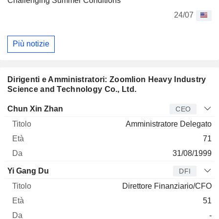
Challenging Summer Conditions
24/07
Più notizie
Dirigenti e Amministratori: Zoomlion Heavy Industry
Science and Technology Co., Ltd.
Manager
Titolo
Età
Da
Chun Xin Zhan
CEO
Amministratore Delegato
71
31/08/1999
Yi Gang Du
DFI
Direttore Finanziario/CFO
51
-