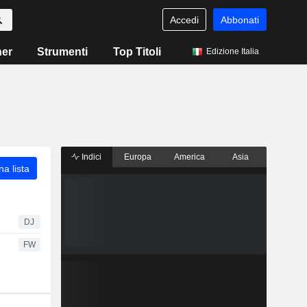
Accedi
Abbonati
ner
Strumenti
Top Titoli
Edizione Italia
Indici
Europa
America
Asia
a lista
DJ
FW