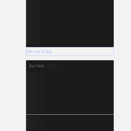
Altri top & flop
Top Titoli