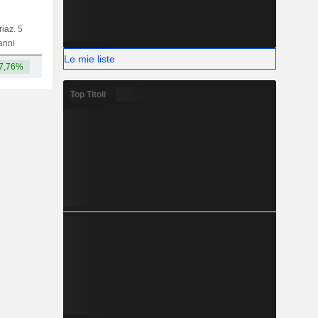
riaz. 5
Capi.
BT
MT
LT
anni
Le mie liste
7,76%
-
Top Titoli