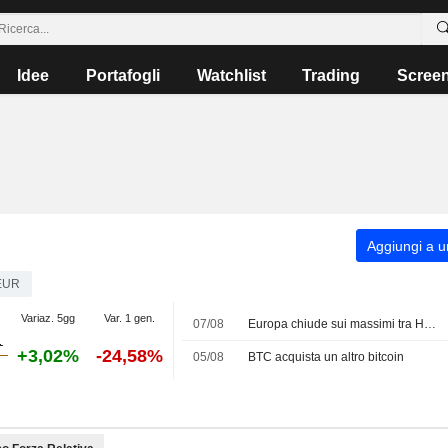
Idee
Portafogli
Watchlist
Trading
Scree
Aggiungi a un
EUR
Variaz. 5gg
Var. 1 gen.
07/08
Europa chiude sui massimi tra Hormuz e dati, a Milano (+0,06%) corre il tech
+3,02%
-24,58%
05/08
BTC acquista un altro bitcoin