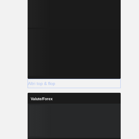
Altri top & flop
Valute/Forex