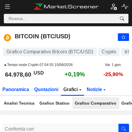
BITCOIN (BTC/USD)
64.978,60
$
+0,19%
BITCOIN (BTC/USD)
Grafico Comparativo Bitcoin (BTC/USD)
Crypto
BT
Tempo reale Crypto
07:04:55 10/08/2026
Var. 1 gen.
USD
+0,19%
64.978,60
-25,90%
Panoramica
Quotazioni
Grafici
Notizie
Analisi Tecnica
Grafico Statico
Grafico Comparativo
Grafi