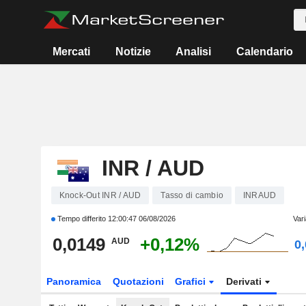
Mercati
Notizie
Analisi
Calendario
INR / AUD
Knock-Out INR / AUD
Tasso di cambio
INRAUD
Tempo differito
12:00:47 06/08/2026
Var
0,0149
+0,12%
AUD
0
Panoramica
Quotazioni
Grafici
Derivati