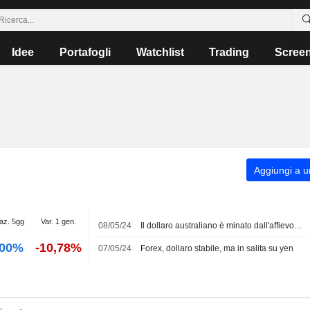
Idee
Portafogli
Watchlist
Trading
Scree
Aggiungi a un
iaz. 5gg
Var. 1 gen.
08/05/24
Il dollaro australiano è minato dall'affievolirsi delle possibilità di rialzo dei tassi
,00%
-10,78%
07/05/24
Forex, dollaro stabile, ma in salita su yen