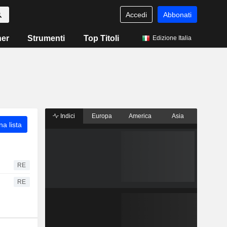
Accedi
Abbonati
ner
Strumenti
Top Titoli
Edizione Italia
Indici
Europa
America
Asia
a lista
RE
RE