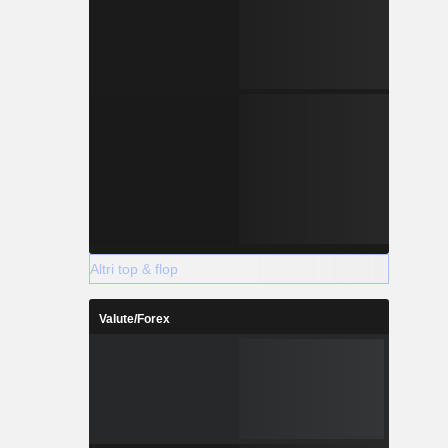
Altri top & flop
Valute/Forex