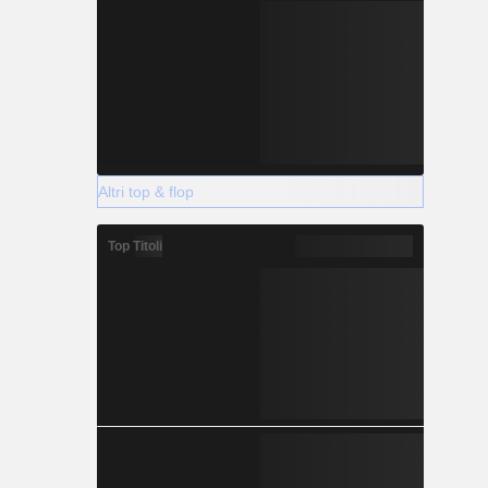
Altri top & flop
Top Titoli